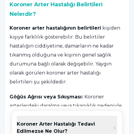
Koroner Arter Hastalığı Belirtileri
Nelerdir?
Koroner arter hastalığının belirtileri
kişiden
kişiye farklılık gösterebilir. Bu belirtiler
hastalığın ciddiyetine, damarların ne kadar
tıkanmış olduğuna ve kişinin genel sağlık
durumuna bağlı olarak değişebilir. Yaygın
olarak görülen koroner arter hastalığı
belirtileri şu şekildedir:
Göğüs Ağrısı veya Sıkışması:
Koroner
arterlerdeki daralma veya tıkanıklık nedeniyle
kalp kasının yeterli oksijen alamaması sonucu
göğüs ağrısı veya sıkışması hissedilebilir. Bu
Koroner Arter Hastalığı Tedavi
Edilmezse Ne Olur?
ağrı genellikle göğüs kemiğinin arkasında veya