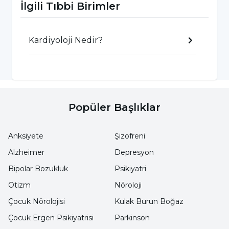
İlgili Tıbbi Birimler
olabilir.
Kardiyoloji Nedir?
Belirtiler bazen hafif olabilir ve kişi tarafından
ciddiye alınmayabilir. Ancak özellikle risk
faktörlerine sahipseniz ve bu belirtilerden
herhangi biri sık sık tekrarlıyorsa, mutlaka bir
uzman ile görüşmeniz önemlidir.
Popüler Başlıklar
Koroner Arter Hastalığı Kimlerde
Anksiyete
Şizofreni
Görülür?
Alzheimer
Depresyon
Bipolar Bozukluk
Psikiyatri
Hastalık, özellikle belirli risk faktörlerine sahip
Otizm
Nöroloji
bireylerde daha sık görülür. Bu risk faktörleri
Çocuk Nörolojisi
Kulak Burun Boğaz
arasında yaş, cinsiyet, aile öyküsü, sigara içme,
Çocuk Ergen Psikiyatrisi
Parkinson
yüksek tansiyon, yüksek kolesterol, obezite,