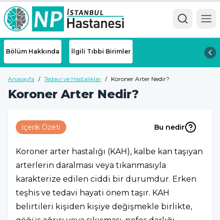
Ope
Bölüm Hakkında
İlgili Tıbbi Birimler
Anasayfa
/
Tedavi ve Hastalıklar
/
Koroner Arter Nedir?
Koroner Arter Nedir?
İçerik Özeti
Bu nedir
Koroner arter hastalığı (KAH), kalbe kan taşıyan
arterlerin daralması veya tıkanmasıyla
karakterize edilen ciddi bir durumdur. Erken
teşhis ve tedavi hayati önem taşır. KAH
belirtileri kişiden kişiye değişmekle birlikte,