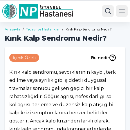
Ope
Anasayfa
/
Tedavi ve Hastalıklar
/
Kırık Kalp Sendromu Nedir?
Kırık Kalp Sendromu Nedir?
İçerik Özeti
Bu nedir
Kırık kalp sendromu, sevdiklerinin kaybı, terk
edilme veya ayrılık gibi şiddetli duygusal
travmalar sonucu gelişen geçici bir kalp
rahatsızlığıdır. Göğüs ağrısı, nefes darlığı, sol
kol ağrısı, terleme ve düzensiz kalp atışı gibi
kalp krizi semptomlarına benzer belirtiler
gösterir. Ancak kalp krizinden farklı olarak,
kırık kalp sendromunda koroner arterlerde