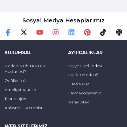
Kişinin terlemesi
Sosyal Medya Hesaplarımız
Kalbin devamlı olarak sıkışması
Yorgunluk, huzursuzluk ve stres
Faceebok
Twitter
Youtube
Instagram
Linkedin
Pinterest
TikTok
Podc
Beden hareketlerini kontrol edememe
KURUMSAL
AYRICALIKLAR
Tek kalma kaygısı
Neden NPİSTANBUL
Kişiye Özel Tedavi
Baş ağrısı
Hastanesi?
Kişilik Bozukluğu
Konsantre olamama durumu
Ödüllerimiz
3 Tesla MR
Ameliyathaneler
Farmakogenetik
Kırık Kalp Sendromu Neden Olur?
Teknolojiler
Panik Atak
Anlaşmalı Kurumlar
Bu sendromun sebebi net olarak
bilinmemektedir. Rahatsızlığın gelişmesine
zemin oluşturan etkenler kalbin çalışma
WEB SITELERIMIZ