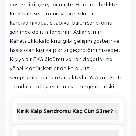
gösterdiği için yapılmıştır. Bununla birlikte
kırık kalp sendromu yoğun sıkıntı
kardiyomiyopatisi, apikal balon sendromu
şeklinde de isimlendirilir. Adlandırılır.
Rahatsızlık, kalp krizi gibi gelişim gösterir ve
hasta olan kişi kalp krizi geçirdiğini hisseder.
Kişiye ait EKG ölçümü ve kan değerlerine
yönelik değişkenler de kalp krizi
semptomlarına benzemektedir. Yoğun sıkıntı
altında olan kişilerde meydana gelme riski
daha fazladır, kalbin durmasına kadar giden
kötü neticeler gelişebilir.
Kırık Kalp Sendromu Kaç Gün Sürer?
Kırık kalp sendromu,
kişinin çok sevdiği birini
kaybetmesi, terk edilmesi, ya da ayrılma gibi