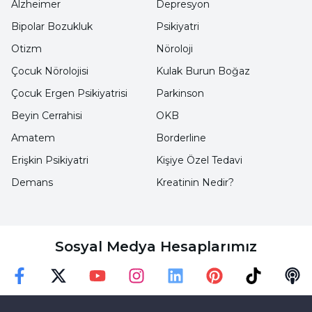
Alzheimer
Depresyon
Mide Ağrısı ile Karın Ağrısı Arasındaki Fark
Bipolar Bozukluk
Psikiyatri
Nedir?
Otizm
Nöroloji
Çocuk Nörolojisi
Kulak Burun Boğaz
Toplumda mide ağrısı ile karın ağrısı sıklıkla
Çocuk Ergen Psikiyatrisi
Parkinson
birbirine karıştırılır. Oysa her mide ağrısı karın
Beyin Cerrahisi
OKB
ağrısıdır ancak her karın ağrısı mide kaynaklı
Amatem
Borderline
değildir.
Erişkin Psikiyatri
Kişiye Özel Tedavi
Mide ağrısı genellikle göğüs kemiğinin hemen
Demans
Kreatinin Nedir?
altında, üst karın bölgesinde hissedilir. Gastrit,
mide ülseri, reflü veya mide enfeksiyonları gibi
hastalıklarda görülebilir.
Sosyal Medya Hesaplarımız
Karın ağrısı ise;
Faceebok
Twitter
Youtube
Instagram
Linkedin
Pinterest
TikTok
Podc
Sağ üst karında,