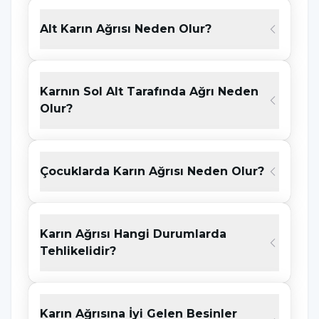
organları gibi birçok farklı yapıdan
kaynaklanabilir.
Alt Karın Ağrısı Neden Olur?
Karın bölgesi çok sayıda organ içerdiği için
ağrının nedeni yalnızca hissedildiği bölgeye
Karnın Sol Alt Tarafında Ağrı Neden
bakılarak kesin olarak belirlenemez. Aynı
Olur?
bölgede hissedilen ağrı farklı hastalıklara işaret
edebilir.
Çocuklarda Karın Ağrısı Neden Olur?
Karın ağrısı;
Hafif veya şiddetli olabilir.
Karın Ağrısı Hangi Durumlarda
Sürekli ya da aralıklı görülebilir.
Tehlikelidir?
Ani başlayabilir veya zaman içinde
gelişebilir.
Karın Ağrısına İyi Gelen Besinler