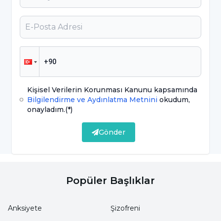
Kramp tarzında ağrı
Yanma hissi
Şişkinlik
Gaz çıkarma isteği
Kişisel Verilerin Korunması Kanunu kapsamında
Bulantı
Bilgilendirme ve Aydınlatma Metnini
okudum,
onayladım.
(*)
Kusma
Gönder
İştahsızlık
Karında dolgunluk hissi
Karın ağrısı tek başına bir hastalık değildir;
Popüler Başlıklar
farklı sağlık sorunlarının ortak belirtisi olarak
ortaya çıkar.
Anksiyete
Şizofreni