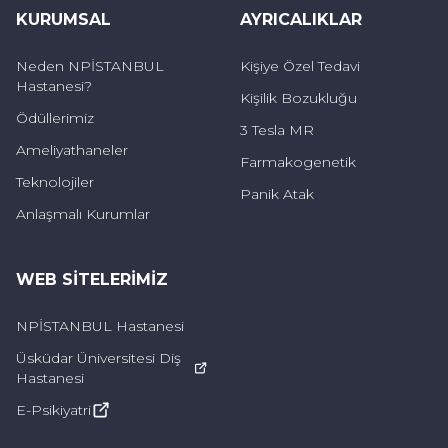
KURUMSAL
AYRICALIKLAR
Sol üst karında,
Neden NPİSTANBUL
Kişiye Özel Tedavi
Göbek çevresinde,
Hastanesi?
Kişilik Bozukluğu
Sağ veya sol alt karında,
Ödüllerimiz
3 Tesla MR
Ameliyathaneler
Kasıklarda
Farmakogenetik
Teknolojiler
ortaya çıkabilir ve farklı organlardan
Panik Atak
Anlaşmalı Kurumlar
kaynaklanabilir.
Mide ağrısını düşündüren belirtiler
WEB SITELERIMIZ
Yemek sonrası yanma
NPİSTANBUL Hastanesi
Üsküdar Üniversitesi Diş
Ekşime
Hastanesi
Midede dolgunluk
E-Psikiyatri
Geğirme