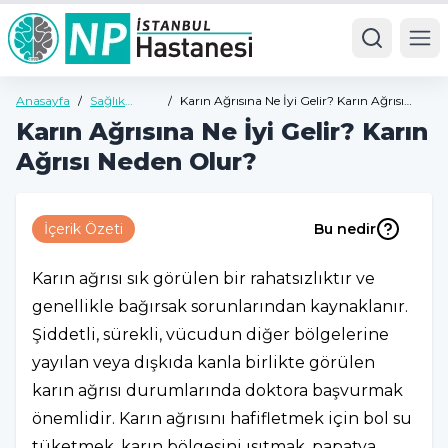
Ope
Anasayfa
/
Sağlık
/
Karın Ağrısına Ne İyi Gelir? Karın Ağrısı
Rehberi
Neden Olur?
Karın Ağrısına Ne İyi Gelir? Karın
Ağrısı Neden Olur?
İçerik Özeti
Bu nedir
Karın ağrısı sık görülen bir rahatsızlıktır ve
genellikle bağırsak sorunlarından kaynaklanır.
Şiddetli, sürekli, vücudun diğer bölgelerine
yayılan veya dışkıda kanla birlikte görülen
karın ağrısı durumlarında doktora başvurmak
önemlidir. Karın ağrısını hafifletmek için bol su
tüketmek, karın bölgesini ısıtmak, papatya