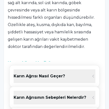
sağ alt karında, sol üst karında, göbek
çevresinde veya alt karın bölgesinde
hissedilmesi farklı organları düşündürebilir.
Özellikle ateş, kusma, dışkıda kan, bayılma,
şiddetli hassasiyet veya hamilelik sırasında
gelişen karın ağrıları vakit kaybetmeden
doktor tarafından değerlendirilmelidir.
Karın Ağrısı Nedir?
Karın ağrısı; göğüs kafesinin alt kısmı ile kasık
Karın Ağrısı Nasıl Geçer?
bölgesi arasında hissedilen ağrı, rahatsızlık,
baskı, yanma, kramp veya batma hissidir. Ağrı;
mide, bağırsaklar, karaciğer, safra kesesi,
Karın Ağrısının Sebepleri Nelerdir?
pankreas, böbrekler, idrar yolları ve üreme