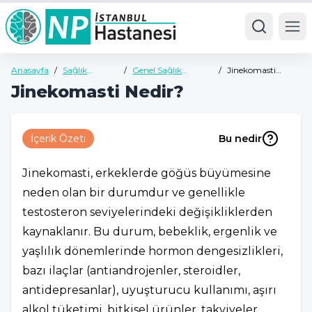
Ope
Anasayfa
/
Sağlık
/
Genel Sağlık
/
Jinekomasti
Rehberi
Rehberi
Nedir?
Jinekomasti Nedir?
İçerik Özeti
Bu nedir
Jinekomasti, erkeklerde göğüs büyümesine
neden olan bir durumdur ve genellikle
testosteron seviyelerindeki değişikliklerden
kaynaklanır. Bu durum, bebeklik, ergenlik ve
yaşlılık dönemlerinde hormon dengesizlikleri,
bazı ilaçlar (antiandrojenler, steroidler,
antidepresanlar), uyuşturucu kullanımı, aşırı
alkol tüketimi, bitkisel ürünler, takviyeler,