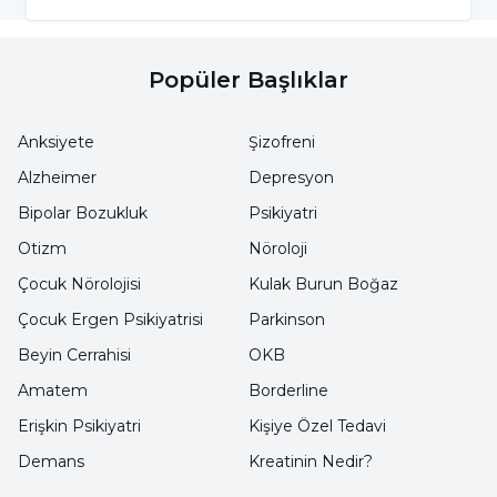
Erkek bebeklerde, doğum öncesi annelerin
vücudunda olan östrojen hormonu nedeniyle
Popüler Başlıklar
göğüsler büyüyebilir ve bu şekilde doğum
gerçekleşebilir. Pek çok vakada doğum sonrası
Anksiyete
Şizofreni
bu durum normale döner.
Alzheimer
Depresyon
Bipolar Bozukluk
Psikiyatri
Ergenlik döneminde çok fazla değişiklik
Otizm
Nöroloji
gösteren hormon seviyelerine bağlı olarak bu
Çocuk Nörolojisi
Kulak Burun Boğaz
problem yaşanabilir. Büyük çoğunluğu tedavi
Çocuk Ergen Psikiyatrisi
Parkinson
edilmeden kendiliğinden düzelmektedir.
Beyin Cerrahisi
OKB
Amatem
Borderline
Yetişkinlerde ise 50 ila 70 yaşları arasında
Erişkin Psikiyatri
Kişiye Özel Tedavi
yaygın olarak görülmektedir. Araştırmalara
Demans
Kreatinin Nedir?
göre bu yaş aralığında bulunan dört erkekten