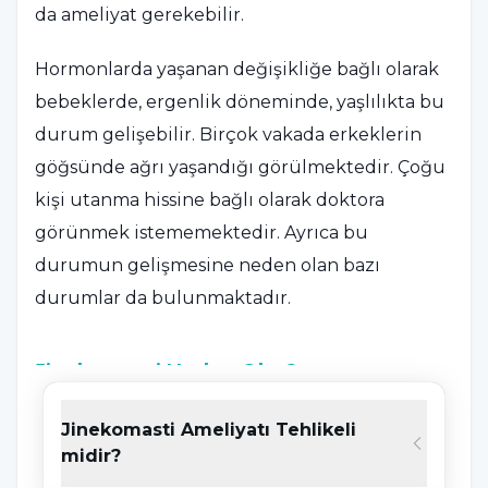
da ameliyat gerekebilir.
Hormonlarda yaşanan değişikliğe bağlı olarak
bebeklerde, ergenlik döneminde, yaşlılıkta bu
durum gelişebilir. Birçok vakada erkeklerin
göğsünde ağrı yaşandığı görülmektedir. Çoğu
kişi utanma hissine bağlı olarak doktora
görünmek istememektedir. Ayrıca bu
durumun gelişmesine neden olan bazı
durumlar da bulunmaktadır.
Jinekomasti Neden Olur?
Genellikle testosteron hormonunda yaşanan
Jinekomasti Ameliyatı Tehlikeli
değişikliklerden kaynaklanmaktadır.
midir?
Testosteron hormonunun düşmesi ve bu