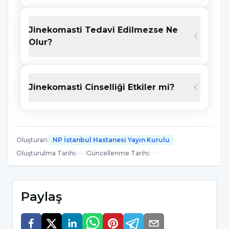
duruma bağlı olarak östrojen hormonunun
Jinekomasti Tedavi Edilmezse Ne
düzeyinde yaşanan artışlar neden olabilir.
Olur?
Vücuttaki hormon dengesi pek çok farklı
sebepten dolayı bozulabilir.
Jinekomastinin nedenleri şu şekilde
Jinekomasti Cinselliği Etkiler mi?
sıralanabilir:
Hormonların değişmesi
Bazı ilaçlar
Oluşturan
:
NP İstanbul Hastanesi Yayın Kurulu
Oluşturulma Tarihi
:
|
Güncellenme Tarihi
:
Uyuşturucu
Alkol
Paylaş
Farklı sağlık sorunları ve bunların neden
olduğu komplikasyonlar