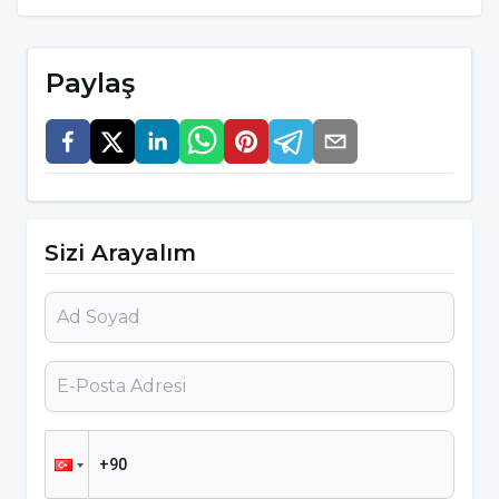
İdrarda kötü koku
Kadınlarda alt karın ağrısı şikâyetleri
Paylaş
Bulantı veya kusma
Kişide ateşlenme
iştahsızlık hissi
Çocuklarda ve bebeklerde
idrar yolu
Sizi Arayalım
enfeksiyonu
ileride ciddi sorunlara neden
olabilmektedir. Bu soruların başında da böbrek
sorunları gelmektedir. Bu yüzden
çocuğunuzu bir an önce uzman bir doktora
götürmenizde fayda olacaktır. Çocuklarda ve
bebeklerde görülen belirtileri de şu şekilde
sıralayabiliriz;