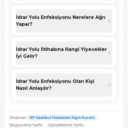
geçmesi sebebiyle oluşmaktadır. İdrar yolunda
oluşan virüslerde, idrar yaparken bedende ağrı
İdrar Yolu Enfeksiyonu Nerelere Ağrı
oluşması veya yanma hissinin görülmesi,
Yapar?
sürekli idrar yapma ihtiyacı, veya
idrarda
kanama olması
gibi belirtiler gözlemlenebilir.
İdrar Yolu İltihabına Hangi Yiyecekler
İyi Gelir?
İdrar Yolu Enfeksiyonu Belirtileri
Nelerdir?
İdrar yolu enfeksiyonu belirtileri aşağıdaki
İdrar Yolu Enfeksiyonu Olan Kişi
durumlara neden olabilmektedir. Bu
Nasıl Anlaşılır?
belirtilerden bazıları şu şekildedir;
İdrar yaparken ağrı ve yanma
Oluşturan
:
NP İstanbul Hastanesi Yayın Kurulu
Yorgunluk ve halsizlik hissi
Oluşturulma Tarihi
:
|
Güncellenme Tarihi
: