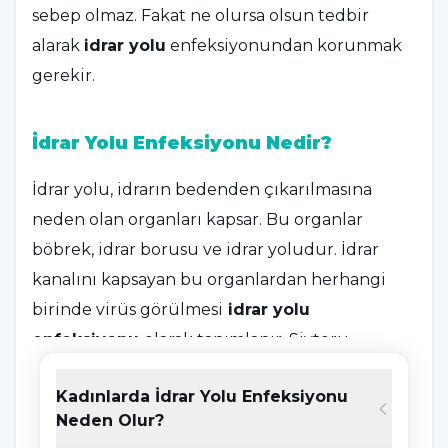
sebep olmaz. Fakat ne olursa olsun tedbir
alarak
idrar yolu
enfeksiyonundan korunmak
gerekir.
İdrar Yolu Enfeksiyonu Nedir?
İdrar yolu, idrarın bedenden çıkarılmasına
neden olan organları kapsar. Bu organlar
böbrek, idrar borusu ve idrar yoludur. İdrar
kanalını kapsayan bu organlardan herhangi
birinde virüs görülmesi
idrar yolu
enfeksiyonu
olarak tanımlanır. Siytoru
virüsleri, böbreğe göre daha fazla meydana
Kadınlarda İdrar Yolu Enfeksiyonu
gelir. Genellikle virüslerin siytorudan çıkıp
Neden Olur?
idrar yoluna geldikten sonra yeniden yukarı