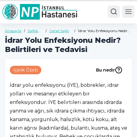
Ope
Anasayfa
/
Sağlık
/
Genel Sağlık
/
İdrar Yolu Enfeksiyonu Nedir?
Rehberi
Rehberi
Belirtileri ve Tedavisi
İdrar Yolu Enfeksiyonu Nedir?
Belirtileri ve Tedavisi
İçerik Özeti
Bu nedir
İdrar yolu enfeksiyonu (İYE), böbrekler, idrar
yolları ve mesaneyi etkileyen bir
enfeksiyondur. İYE belirtileri arasında idrarda
yanma ve ağrı, sık idrara çıkma ihtiyacı, idrarda
kanama, yorgunluk, halsizlik, kötü koku, alt
karın ağrısı (kadınlarda), bulantı, kusma, ateş ve
iştahsızlık bulunur. Bebek ve çocuklarda ise