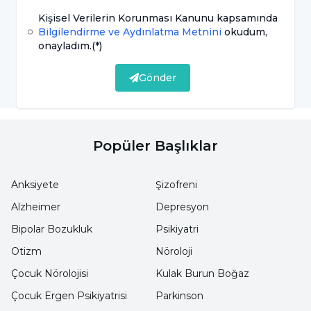
Kişisel Verilerin Korunması Kanunu kapsamında
Damla şeklinde idrar yapılması ve doluluk
Bilgilendirme ve Aydınlatma Metnini
okudum,
hissinin devam etmesi
onayladım.
(*)
İdrarını yapamama ve yaptığında beliren
Gönder
ciddi ağrılar
Nedeni bilinmeyen ateş
Popüler Başlıklar
İdrar yaparken huzursuzluk
Arada ishalde görülebilir.
Anksiyete
Şizofreni
Alzheimer
Depresyon
İdrar Yolu Enfeksiyonu Nasıl Tedavi Edilir?
Bipolar Bozukluk
Psikiyatri
İdrar yolu enfeksiyonu tedavisi
için öncelikle
Otizm
Nöroloji
şikâyetiniz ile ilgili uzman bir doktora
Çocuk Nörolojisi
Kulak Burun Boğaz
başvurmanız gerekmektedir.
İdrar yolu
Çocuk Ergen Psikiyatrisi
Parkinson
enfeksiyonu
komplike hale gelmediyse ağız