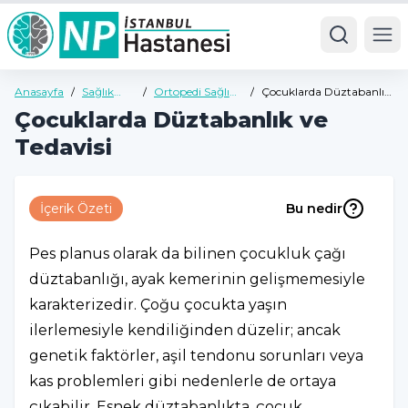
Ope
Anasayfa
/
Sağlık
/
Ortopedi Sağlık
/
Çocuklarda Düztabanlık
Rehberi
Rehberi
ve Tedavisi
Çocuklarda Düztabanlık ve
Tedavisi
İçerik Özeti
Bu nedir
Pes planus olarak da bilinen çocukluk çağı
düztabanlığı, ayak kemerinin gelişmemesiyle
karakterizedir. Çoğu çocukta yaşın
ilerlemesiyle kendiliğinden düzelir; ancak
genetik faktörler, aşil tendonu sorunları veya
kas problemleri gibi nedenlerle de ortaya
çıkabilir. Esnek düztabanlıkta, çocuk