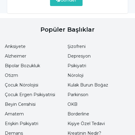
Gönder
kemiğe bağlayan anatomik bir yapıdır.
Genellikle herhangi bir semptom göstermeyen
bu sorunun en önemli bulgusu kişinin
Popüler Başlıklar
ayağının düz ve kemer kısmının olmamasıdır.
Bunların yanında bazı çocukların ayak, baldır,
Anksiyete
Şizofreni
diz ve kalça eklemlerinde ağrılar görülebilir.
Alzheimer
Depresyon
Genellikle bu sorunu yaşayan kişiler normal
Bipolar Bozukluk
Psikiyatri
kişilere oranla yürürken daha çabuk ve fazla
Otizm
Nöroloji
yorulurlar.
Çocuk Nörolojisi
Kulak Burun Boğaz
Çocuk Ergen Psikiyatrisi
Parkinson
Düztabanlık Tanısı Nasıl Konulur?
Beyin Cerrahisi
OKB
Amatem
Borderline
Bu sorundan şüphe edilmesi durumunda
Erişkin Psikiyatri
Kişiye Özel Tedavi
hastanın uzman doktor tarafından muayene
Demans
Kreatinin Nedir?
edilmesi ve problemin teşhis edilmesi