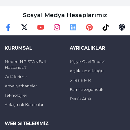
kontrolleriyle ve ilaç kullanımıyla hastanın
Sosyal Medya Hesaplarımız
astım hastalığını tam anlamıyla kontrol altında
tutması mümkün olabilmektedir.
Faceebok
Twitter
Youtube
Instagram
Linkedin
Pinterest
TikTok
Podc
KURUMSAL
AYRICALIKLAR
Neden NPİSTANBUL
Kişiye Özel Tedavi
Hastanesi?
Kişilik Bozukluğu
Ödüllerimiz
3 Tesla MR
Ameliyathaneler
Farmakogenetik
Teknolojiler
Panik Atak
Anlaşmalı Kurumlar
WEB SITELERIMIZ