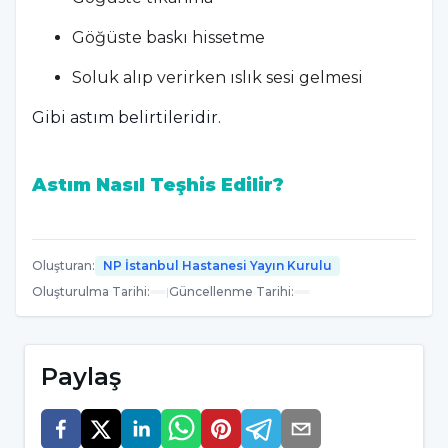
Göğüste baskı hissetme
Soluk alıp verirken ıslık sesi gelmesi
Gibi astım belirtileridir.
Astım Nasıl Teşhis Edilir?
Astımın belirtileri ile beraber teşhis konulması
önemlidir. Astım belirtileri gözlemlendiğinde
Oluşturan
:
NP İstanbul Hastanesi Yayın Kurulu
bir uzmana başvurulmalıdır. Uzman tarafından
Oluşturulma Tarihi
:
|
Güncellenme Tarihi
:
hastalık teşhis edilip tedavi planlanmalıdır. İlk
etapta hemen teşhis yapılabilen bir hastalık
Paylaş
değildir. Astım solunum cihazları ile birlikte
teşhis edilebilir. Astım belirtilerinin normal bir
belirti olup olmadığı solunum cihazları ve