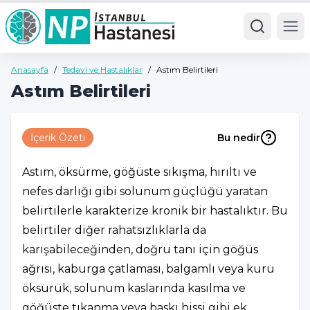
Ope
Anasayfa
/
Tedavi ve Hastalıklar
/
Astım Belirtileri
Astım Belirtileri
İçerik Özeti
Bu nedir
Astım, öksürme, göğüste sıkışma, hırıltı ve
nefes darlığı gibi solunum güçlüğü yaratan
belirtilerle karakterize kronik bir hastalıktır. Bu
belirtiler diğer rahatsızlıklarla da
karışabileceğinden, doğru tanı için göğüs
ağrısı, kaburga çatlaması, balgamlı veya kuru
öksürük, solunum kaslarında kasılma ve
göğüste tıkanma veya baskı hissi gibi ek