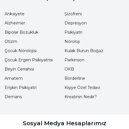
gelişiminde, libido artışında ve iyi hissetmede
etkilidir.
Anksiyete
Şizofreni
Alzheimer
Depresyon
Addison Hastalığının Belirtileri
Bipolar Bozukluk
Psikiyatri
Nelerdir?
Otizm
Nöroloji
Çocuk Nörolojisi
Kulak Burun Boğaz
Addison hastalığının belirtileri,
eksikliği
Çocuk Ergen Psikiyatrisi
Parkinson
bulunan hormona göre farklılık gösterir.
Beyin Cerrahisi
OKB
Hastalığın belirtilerini tanımak ve hormon
Amatem
Borderline
işlevlerini bilmek önemlidir. Kortizol, stres
kaynaklı meydana gelen ve böbrek üstü bezler
Erişkin Psikiyatri
Kişiye Özel Tedavi
aracılığıyla salgılanan hormon olarak bilinir.
Demans
Kreatinin Nedir?
Temel görevi vücudun strese karşı cevap
vermesinde desteklemesidir.
Ayrıca vücudun protein, karbonhidrat ve yağ
Sosyal Medya Hesaplarımız