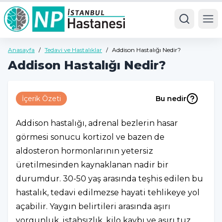
Ope
Anasayfa
/
Tedavi ve Hastalıklar
/
Addison Hastalığı Nedir?
Addison Hastalığı Nedir?
İçerik Özeti
Bu nedir
Addison hastalığı, adrenal bezlerin hasar
görmesi sonucu kortizol ve bazen de
aldosteron hormonlarının yetersiz
üretilmesinden kaynaklanan nadir bir
durumdur. 30-50 yaş arasında teşhis edilen bu
hastalık, tedavi edilmezse hayati tehlikeye yol
açabilir. Yaygın belirtileri arasında aşırı
yorgunluk, iştahsızlık, kilo kaybı ve aşırı tuz