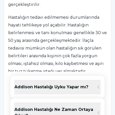
gerçekleştirilir.
Hastalığın tedavi edilmemesi durumlarında
hayati tehlikeye yol açabilir. Hastalığın
belirlenmesi ve tanı konulması genellikle 30 ve
50 yaş arasında gerçekleşmektedir. İlaçla
tedavisi mümkün olan hastalığın sık görülen
belirtileri arasında kişinin çok fazla yorgun
olması, iştahsız olması, kilo kaybetmesi ve aşırı
bir tuz tüketme isteği yer almaktadır.
Addison Hastalığı Uyku Yapar mı?
Addison Hastalığı Neden Olur?
Addison hastalığı nedeni,
adrenal bezlerinde
bir soruna bağlı hasar oluşması ve zarar
Addison Hastalığı Ne Zaman Ortaya