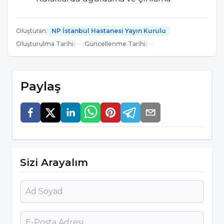
Dudak kuruluğu, çatlamalar
Oluşturan
:
NP İstanbul Hastanesi Yayın Kurulu
Ağızda, dudak ve dilde yaralar (aftlar)
Oluşturulma Tarihi
:
|
Güncellenme Tarihi
:
Tırnaklarda kırılmalar
Saç dökülmesi
Paylaş
İyi bir uyku sonrasında bile geçmeyen
yorgunluk
Çabuk yorulma
Sık sık hastalanmak
Sizi Arayalım
Zayıf bağışıklık sistemi
Soğuğa karşı dayanıksız olma sürekli el ve
ayakların üşümesi