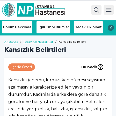
Ope
Bölüm Hakkında
İlgili Tıbbi Birimler
Tedavi Ekibimiz
Anasayfa
/
Tedavi ve Hastalıklar
/
Kansızlık Belirtileri
Kansızlık Belirtileri
İçerik Özeti
Bu nedir
Kansızlık (anemi), kırmızı kan hücresi sayısının
azalmasıyla karakterize edilen yaygın bir
durumdur. Kadınlarda erkeklere göre daha sık
görülür ve her yaşta ortaya çıkabilir. Belirtileri
arasında yorgunluk, halsizlik, iştahsızlık, solgun