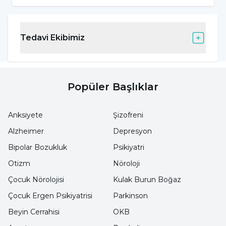
Üretilen kırmızı kan hücrelerinin vücut
tarafından yok edilmesi
Tedavi Ekibimiz
Kanamalar
Adet kanamaları
Popüler Başlıklar
Hamilelik
Böbrek hastalıkları
Anksiyete
Şizofreni
Besin alerjileri
Alzheimer
Depresyon
Bipolar Bozukluk
Psikiyatri
B12 vitamin eksikliği
Otizm
Nöroloji
Vegan ya da vejetaryen beslenme
Çocuk Nörolojisi
Kulak Burun Boğaz
Aşırı miktarda kafein içeren içeceklerin
Çocuk Ergen Psikiyatrisi
Parkinson
tüketimi (çay, kahve)
Beyin Cerrahisi
OKB