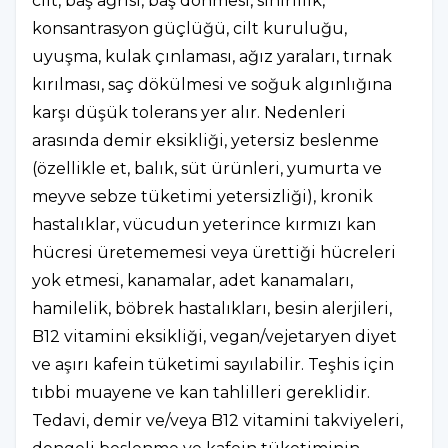
cilt, baş ağrısı, baş dönmesi, sinirlilik,
konsantrasyon güçlüğü, cilt kuruluğu,
uyuşma, kulak çınlaması, ağız yaraları, tırnak
kırılması, saç dökülmesi ve soğuk algınlığına
karşı düşük tolerans yer alır. Nedenleri
arasında demir eksikliği, yetersiz beslenme
(özellikle et, balık, süt ürünleri, yumurta ve
meyve sebze tüketimi yetersizliği), kronik
hastalıklar, vücudun yeterince kırmızı kan
hücresi üretememesi veya ürettiği hücreleri
yok etmesi, kanamalar, adet kanamaları,
hamilelik, böbrek hastalıkları, besin alerjileri,
B12 vitamini eksikliği, vegan/vejetaryen diyet
ve aşırı kafein tüketimi sayılabilir. Teşhis için
tıbbi muayene ve kan tahlilleri gereklidir.
Tedavi, demir ve/veya B12 vitamini takviyeleri,