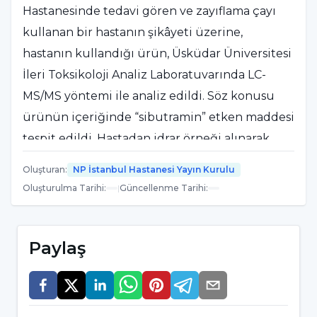
Hastanesinde tedavi gören ve zayıflama çayı
kullanan bir hastanın şikâyeti üzerine,
hastanın kullandığı ürün, Üsküdar Üniversitesi
İleri Toksikoloji Analiz Laboratuvarında LC-
MS/MS yöntemi ile analiz edildi. Söz konusu
ürünün içeriğinde “sibutramin” etken maddesi
tespit edildi. Hastadan idrar örneği alınarak
yapılan analizde ise; sibutramin
Oluşturan
:
NP İstanbul Hastanesi Yayın Kurulu
metabolizasyonu sonucu vücutta oluşan iki
Oluşturulma Tarihi
:
|
Güncellenme Tarihi
:
aktif metabolit tespit edildi.
Paylaş
“Sibutramin” sinir sistemi ve
kardiyovasküler hastaları için risk
oluşturuyor