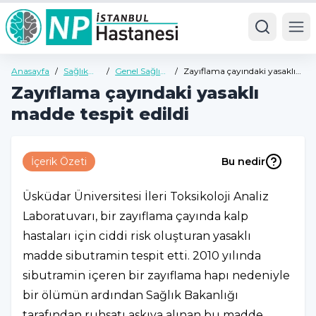
Ope
Anasayfa
/
Sağlık
/
Genel Sağlık
/
Zayıflama çayındaki yasaklı
Rehberi
Rehberi
madde tespit edildi
Zayıflama çayındaki yasaklı
madde tespit edildi
İçerik Özeti
Bu nedir
Üsküdar Üniversitesi İleri Toksikoloji Analiz
Laboratuvarı, bir zayıflama çayında kalp
hastaları için ciddi risk oluşturan yasaklı
madde sibutramin tespit etti. 2010 yılında
sibutramin içeren bir zayıflama hapı nedeniyle
bir ölümün ardından Sağlık Bakanlığı
tarafından ruhsatı askıya alınan bu madde,