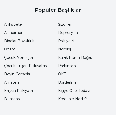
2010’da can almıştı
Popüler Başlıklar
Bakanlığın 2010 yılında söz konusu kararı
Anksiyete
Şizofreni
almasından yaklaşık 6 ay önce Kastamonu’da 23
Alzheimer
Depresyon
yaşındaki Nilay Dinçer, “sibutramin” etken
Bipolar Bozukluk
Psikiyatri
maddesi ihtiva eden bir zayıflama ilacı
Otizm
Nöroloji
kullandıktan sonra hayatını kaybetmişti.
Üsküdar Üniversitesinin yaptığı inceleme,
Çocuk Nörolojisi
Kulak Burun Boğaz
aradan geçen 9 yılda Bakanlığın ruhsatları
Çocuk Ergen Psikiyatrisi
Parkinson
askıya almasına rağmen bazı firmaların
Beyin Cerrahisi
OKB
ürünlerinde tüm riskleri göz ardı ederek
Amatem
Borderline
“sibutramin” kullanmakta ısrar ettiğini ortaya
Erişkin Psikiyatri
Kişiye Özel Tedavi
koydu.
Demans
Kreatinin Nedir?
“Zayıflama çaylarının incelenmemesi,