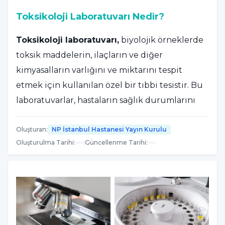
Toksikoloji Laboratuvarı Nedir?
Toksikoloji laboratuvarı,
biyolojik örneklerde
toksik maddelerin, ilaçların ve diğer
kimyasalların varlığını ve miktarını tespit
etmek için kullanılan özel bir tıbbi tesistir. Bu
laboratuvarlar, hastaların sağlık durumlarını
değerlendirmek, zehirlenme vakalarını
incelemek, uyuşturucu bağımlılığını saptamak
Oluşturan
:
NP İstanbul Hastanesi Yayın Kurulu
Oluşturulma Tarihi
:
|
Güncellenme Tarihi
:
ve yasal davalarda kanıt sağlamak amacıyla
kritik bir rol oynar. Toksikoloji
laboratuvarlarında yapılan testler, kan, idrar,
tükürük, saç ve diğer biyolojik örnekler
üzerinde gerçekleştirilir ve hem tıbbi hem de
adli amaçlar için büyük önem taşır.