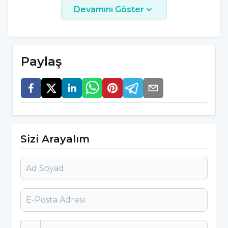
Testler Nelerdir?
Devamını Göster
Toksikoloji laboratuvarlarında yaygın olarak
yapılan bazı testler şu şekildedir:
Paylaş
Etil Glukronit (EtG) Testi:
Alkol tüketimini
belirlemek için kullanılır. Etil glukronit, alkol
metabolizmasının bir yan ürünüdür ve alkol
alımından sonra vücutta kalır. Bu test, alkol
kullanımını günler sonra bile tespit edebilir.
Sizi Arayalım
Amfetamin Testi:
Uyarıcı ilaçların tespit
edilmesi amacıyla yapılır. Amfetaminler,
merkezi sinir sistemini uyararak enerji ve
dikkat artışı sağlar. Bu test, amfetamin ve
türevlerini belirlemek için kullanılır.