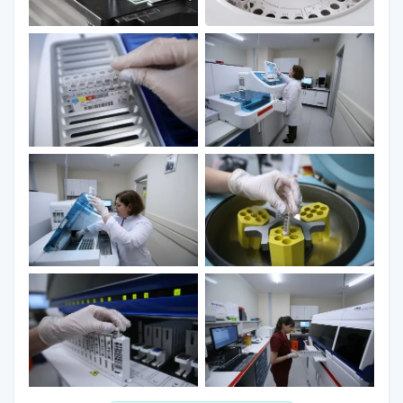
Bu laboratuvarlarda, alkol, uyuşturucu ve
diğer toksik maddelerin tespiti ve miktarının
belirlenmesi için çeşitli testler yapılır. Alkol etil
glukronit (EtG) testi, amfetamin testi,
benzoilekgonin testi, buprenorphine testi,
kannabinoid testi, MDMA (ekstazi) testi, opiad
morfin testi, petidin testi, sentetik kannabinoid
testi, acil hızlı toksikoloji testi, ketamin testi ve
kan alkol düzeyi (BAC) testi gibi testler,
toksikoloji laboratuvarlarında yaygın olarak
gerçekleştirilir.
Toksikoloji Laboratuvarında Yapılan