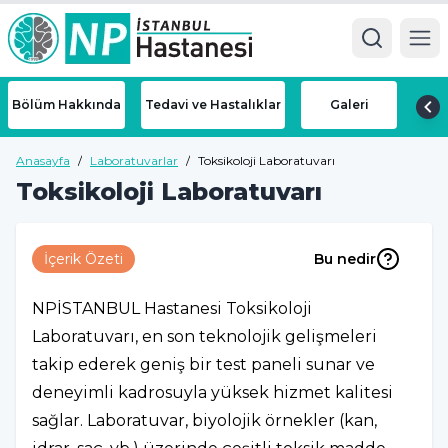
Ope
Bölüm Hakkında
Tedavi ve Hastalıklar
Galeri
Anasayfa
/
Laboratuvarlar
/
Toksikoloji Laboratuvarı
Toksikoloji Laboratuvarı
İçerik Özeti
Bu nedir
NPİSTANBUL Hastanesi Toksikoloji
Laboratuvarı, en son teknolojik gelişmeleri
takip ederek geniş bir test paneli sunar ve
deneyimli kadrosuyla yüksek hizmet kalitesi
sağlar. Laboratuvar, biyolojik örnekler (kan,