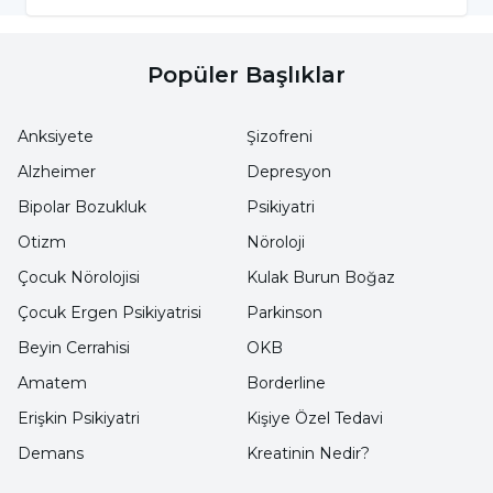
aktif bileşenleridir ve bu test, esrar kullanımını
belirlemek için kullanılır.
Popüler Başlıklar
MDMA (Ekstazi) Testi:
Sentetik uyarıcı
Anksiyete
Şizofreni
maddelerin tespiti için kullanılır. MDMA,
Alzheimer
Depresyon
genellikle ekstazi olarak bilinir ve bu test,
Bipolar Bozukluk
Psikiyatri
MDMA ve türevlerinin varlığını belirler.
Otizm
Nöroloji
Çocuk Nörolojisi
Kulak Burun Boğaz
Opiad Morfin Testi:
Morfin ve diğer opiatların
Çocuk Ergen Psikiyatrisi
Parkinson
tespiti için kullanılır. Bu test, morfin ve diğer
Beyin Cerrahisi
OKB
opiatların varlığını ve miktarını belirlemek için
Amatem
Borderline
kullanılır.
Erişkin Psikiyatri
Kişiye Özel Tedavi
Demans
Kreatinin Nedir?
Petidin Testi:
Sentetik opioidlerin tespiti için
kullanılır. Petidin, ağrı kesici olarak kullanılan