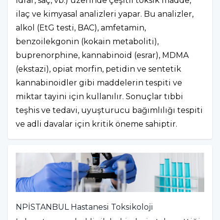
idrar, saç, vb.) üzerinde çeşitli toksik madde,
ilaç ve kimyasal analizleri yapar. Bu analizler,
alkol (EtG testi, BAC), amfetamin,
benzoilekgonin (kokain metaboliti),
buprenorphine, kannabinoid (esrar), MDMA
(ekstazi), opiat morfin, petidin ve sentetik
kannabinoidler gibi maddelerin tespiti ve
miktar tayini için kullanılır. Sonuçlar tıbbi
teşhis ve tedavi, uyuşturucu bağımlılığı tespiti
ve adli davalar için kritik öneme sahiptir.
NPİSTANBUL Hastanesi Toksikoloji