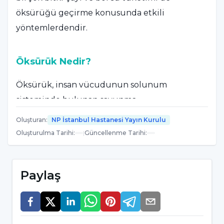
öksürüğü geçirme konusunda etkili
yöntemlerdendir.
Öksürük Nedir?
Öksürük, insan vücudunun solunum
sisteminde bulunan savunma
mekanizmalarının en önemlisidir. Akciğerleri
Oluşturan
:
NP İstanbul Hastanesi Yayın Kurulu
her türlü etkilere karşı korur ve refleks olarak
Oluşturulma Tarihi
:
|
Güncellenme Tarihi
:
gerçekleşir. Öksürük ile dıştan gelen
istenmeyen maddelerin insan vücudu
Paylaş
solunum yoluna girmesi engellenir ve
solunum yolunda bulunan her türlü salgı
maddesi dışarı atılır. Aynı zamanda boğazda
bulunan balgamın da temizlenmesini sağlar.