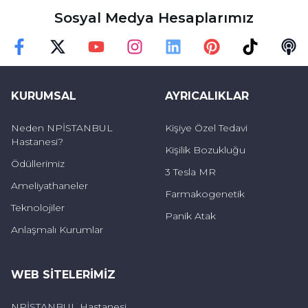
3-4 haftadan daha az sürede devam eden
Sosyal Medya Hesaplarımız
öksürüklerdir. Dönemsel ortaya çıkan
rahatsızlıklarla gerçekleşir. Genellikle solunum
Faceebok
Twitter
Youtube
Instagram
Linkedin
Pinterest
TikTok
Podc
yolu enfeksiyonları sebebiyle oluşur. Solunum
yolunu etkileyen ve öksürük oluşmasına
KURUMSAL
AYRICALIKLAR
neden olan durumlar;
Neden NPİSTANBUL
Kişiye Özel Tedavi
Hastanesi?
Grip
Kişilik Bozukluğu
Ödüllerimiz
3 Tesla MR
Faranjit
Ameliyathaneler
Farmakogenetik
Bahar Alerjisi
Teknolojiler
Panik Atak
Bronşit
Anlaşmalı Kurumlar
Zatürre
WEB SITELERIMIZ
Boğmaca
NPİSTANBUL Hastanesi