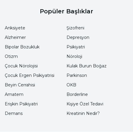
öksürüğün sebebini doğru bir şekilde
Popüler Başlıklar
anlayabilmek için öksürüğün ne kadar zaman
devam ettiğine, öksürük ile birlikte kan gibi
Anksiyete
Şizofreni
başka maddelerin de olup olmadığına ve
Alzheimer
Depresyon
vücutta başka belirtilerin de başlayıp
Bipolar Bozukluk
Psikiyatri
başlamadığına dikkat etmek gerekir.
Otizm
Nöroloji
Öksürük kısa süreli olduğunda çoğunlukla
doğal ve zararsızdır fakat uzun süreli ve
Çocuk Nörolojisi
Kulak Burun Boğaz
azalmayan öksürük vücutta bir rahatsızlığın
Çocuk Ergen Psikiyatrisi
Parkinson
olduğunun habercisidir.
Beyin Cerrahisi
OKB
Amatem
Borderline
Öksürük Çeşitleri
Erişkin Psikiyatri
Kişiye Özel Tedavi
Demans
Kreatinin Nedir?
Akut Öksürük