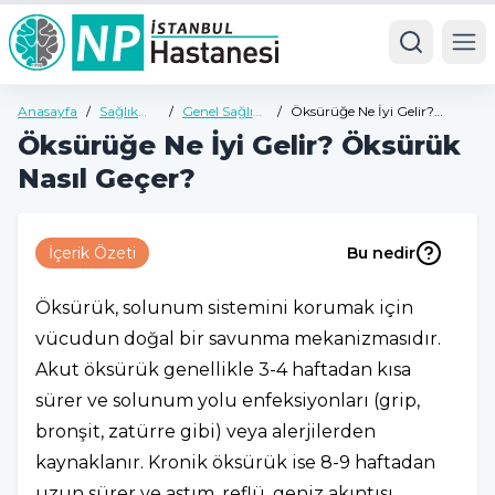
Ope
Anasayfa
/
Sağlık
/
Genel Sağlık
/
Öksürüğe Ne İyi Gelir?
Rehberi
Rehberi
Öksürük Nasıl Geçer?
Öksürüğe Ne İyi Gelir? Öksürük
Nasıl Geçer?
İçerik Özeti
Bu nedir
Öksürük, solunum sistemini korumak için
vücudun doğal bir savunma mekanizmasıdır.
Akut öksürük genellikle 3-4 haftadan kısa
sürer ve solunum yolu enfeksiyonları (grip,
bronşit, zatürre gibi) veya alerjilerden
kaynaklanır. Kronik öksürük ise 8-9 haftadan
uzun sürer ve astım, reflü, geniz akıntısı,