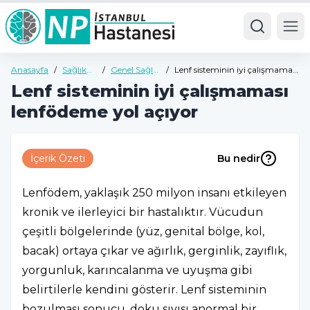
Ope
Anasayfa
/
Sağlık
/
Genel Sağlık
/
Lenf sisteminin iyi çalışmaması
Rehberi
Rehberi
lenfödeme yol açıyor
Lenf sisteminin iyi çalışmaması
lenfödeme yol açıyor
İçerik Özeti
Bu nedir
Lenfödem, yaklaşık 250 milyon insanı etkileyen
kronik ve ilerleyici bir hastalıktır. Vücudun
çeşitli bölgelerinde (yüz, genital bölge, kol,
bacak) ortaya çıkar ve ağırlık, gerginlik, zayıflık,
yorgunluk, karıncalanma ve uyuşma gibi
belirtilerle kendini gösterir. Lenf sisteminin
bozulması sonucu, doku sıvısı anormal bir