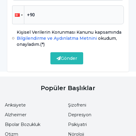
bölümünde görülebilmektedir. Kronik ve
ilerleyici bir hastalık olması nedeniyle tedavi
edilmesi bireyin yaşam kalitesi açısından
büyük önem taşır.”
Kişisel Verilerin Korunması Kanunu kapsamında
Bilgilendirme ve Aydınlatma Metnini
okudum,
onayladım.
(*)
Zamanla hasara yol açabilir
Gönder
Lenfödemin kılcal damarlar ve
toplardamarlardaki sıvının akış hızı ile lenf
sitemi akışı arasındaki dengesizlikten
Popüler Başlıklar
kaynaklanan bir hastalık olduğunu belirten
Fizyoterapist Zeynep Bahadır Ağce, “Hücre
Anksiyete
Şizofreni
arası dolaşım seviyesinde yetersiz kalan lenf
Alzheimer
Depresyon
akışı, iltihaplanma ve yüksek protein içeren
Bipolar Bozukluk
Psikiyatri
doku sıvının anormal birikmesine neden olur.
Otizm
Nöroloji