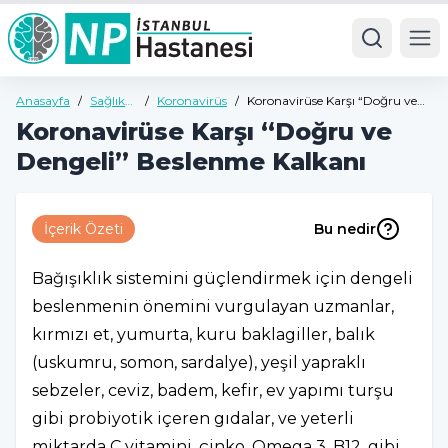
Ope
Anasayfa
/
Sağlık
/
Koronavirüs
/
Koronavirüse Karşı “Doğru ve
Rehberi
Dengeli” Beslenme Kalkanı
Koronavirüse Karşı “Doğru ve
Dengeli” Beslenme Kalkanı
İçerik Özeti
Bu nedir
Bağışıklık sistemini güçlendirmek için dengeli
beslenmenin önemini vurgulayan uzmanlar,
kırmızı et, yumurta, kuru baklagiller, balık
(uskumru, somon, sardalye), yeşil yapraklı
sebzeler, ceviz, badem, kefir, ev yapımı turşu
gibi probiyotik içeren gıdalar, ve yeterli
miktarda C vitamini, çinko, Omega 3, B12, gibi