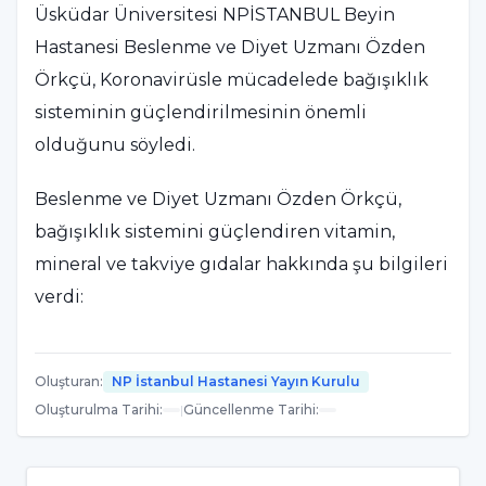
Üsküdar Üniversitesi NPİSTANBUL Beyin
Hastanesi Beslenme ve Diyet Uzmanı Özden
Örkçü, Koronavirüsle mücadelede bağışıklık
sisteminin güçlendirilmesinin önemli
olduğunu söyledi.
Beslenme ve Diyet Uzmanı Özden Örkçü,
bağışıklık sistemini güçlendiren vitamin,
mineral ve takviye gıdalar hakkında şu bilgileri
verdi:
Demir:
Eksikliğinde bağışıklık sistemini
güçsüz düşürür ve enfeksiyonlara duyarlılığı
Oluşturan
:
NP İstanbul Hastanesi Yayın Kurulu
Oluşturulma Tarihi
:
|
Güncellenme Tarihi
:
artırır. Kırmızı et, yumurta, kuru meyveler,
kuru baklagiller ve yeşil sebzeler yanında C
vitamini alınmalıdır. C vitamini demir