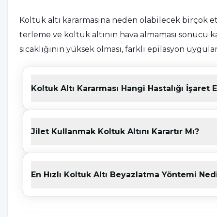
Koltuk altı kararmasına neden olabilecek birçok et
terleme ve koltuk altının hava almaması sonucu 
sıcaklığının yüksek olması, farklı epilasyon uygulam
kararmasına neden olabilecek etkenlerdendir. Ayr
kararmasına sebep olur. Bununla beraber yalnızca 
Koltuk Altı Kararması Hangi Hastalığı İşaret 
hamilelik süreci de kararmaya yol açar.
Koltuk Altı Kararması Nasıl Ge
Jilet Kullanmak Koltuk Altını Karartır Mı?
Koltuk altı kararması nasıl geçer sorusunu yanıtl
olduğu tespit edilmeli ve ardından iyileştirilme ya
En Hızlı Koltuk Altı Beyazlatma Yöntemi Ned
ölçüde terlemek, genetik yatkınlığa sahip olmak 
başvurabilirsiniz. Zaman zaman koltuk altına uygu
yüzden kullandığınız spesifik ürünü değiştirerek