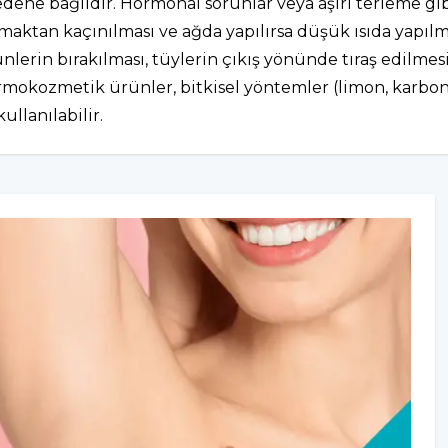
edene bağlıdır. Hormonal sorunlar veya aşırı terleme gib
maktan kaçınılması ve ağda yapılırsa düşük ısıda yapılm
nlerin bırakılması, tüylerin çıkış yönünde tıraş edilmesi
ermokozmetik ürünler, bitkisel yöntemler (limon, karbona
ullanılabilir.