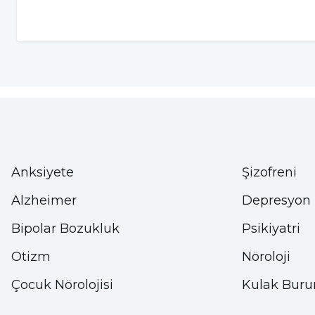
Jiletle temizleme yaparken kılların çıktığı y
Aralıklı sürelerle beyazlatıcılardan yararlanm
Koltuk Altı Nasıl Beyazlar?
Koltuk altını beyazlatmak için dermokozmetik ürün
Lazer uygulamalarında da cildin rengini açmak m
bitkisel yöntemler tercih edilebilir. Limon suyunun
kararmayı önleyebilir. Pirinç de bir süre suda bekle
Anksiyete
Şizofreni
da leke giderme işlemlerinde bu sıvıdan yararlanıla
Alzheimer
Depresyon
Ayrıca bazı koltuk altını beyazlatmak için bazı kl
Bipolar Bozukluk
Psikiyatri
belirtilebilir:
Otizm
Nöroloji
Kimyasal peeling uygulanarak derinin soyulm
Çocuk Nörolojisi
Kulak Buru
Spectra karbon peeling