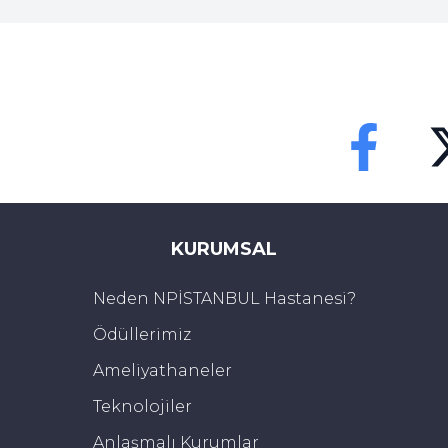
Karbondioksit lazer
Leke açıcı kremler ve losyonlar
Koyuluğun derecesine göre bu yöntemlerden fayda
Faceebok
Tw
KURUMSAL
Neden NPİSTANBUL Hastanesi?
Ödüllerimiz
Ameliyathaneler
Teknolojiler
Anlaşmalı Kurumlar