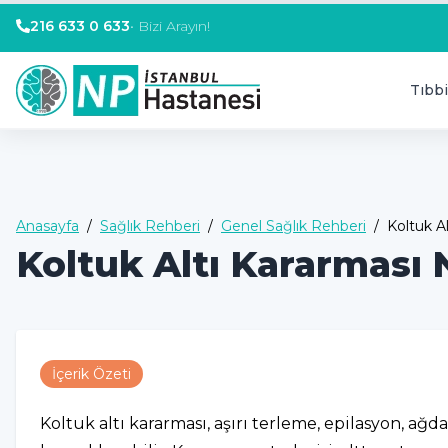
216 633 0 633
•
Bizi Arayın!
Tıbbi
Anasayfa
/
Sağlık Rehberi
/
Genel Sağlık Rehberi
/
Koltuk A
Koltuk Altı Kararması 
İçerik Özeti
Koltuk altı kararması, aşırı terleme, epilasyon, ağ