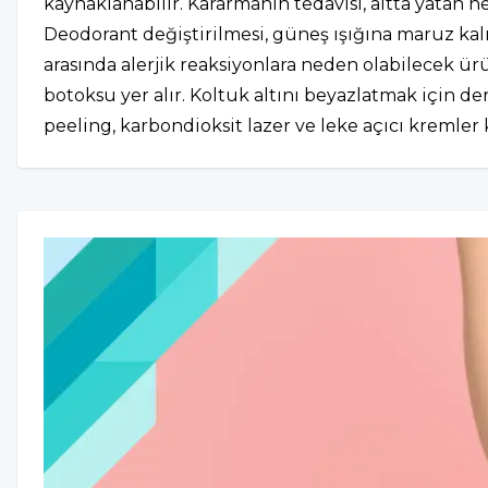
kaynaklanabilir. Kararmanın tedavisi, altta yatan n
Deodorant değiştirilmesi, güneş ışığına maruz kal
arasında alerjik reaksiyonlara neden olabilecek ürü
botoksu yer alır. Koltuk altını beyazlatmak için d
peeling, karbondioksit lazer ve leke açıcı kremler k