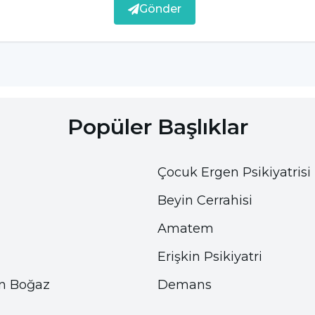
öne göre tüyleri kesmek
Gönder
ak
lere ya da bitkisel ürünlere yönelebilirsiniz.
Popüler Başlıklar
ümkündür. Karbonat, limon, pirinç uygulaması ile
 tuz ile karıştırılarak koltuk altına sürülmesi
tildikten sonra nişastasını suya bırakır ve renk ya
Çocuk Ergen Psikiyatrisi
bilir.
Beyin Cerrahisi
inik yöntemler mevcuttur. Bunlar şu şekilde
Amatem
Erişkin Psikiyatri
ası
n Boğaz
Demans