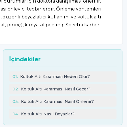
i durumlar için doktora danışılması önerilir.
ası önleyici tedbirlerdir. Önleme yöntemleri
, düzenli beyazlatıcı kullanımı ve koltuk altı
t, pirinç), kimyasal peeling, Spectra karbon
İçindekiler
01
.
Koltuk Altı Kararması Neden Olur?
02
.
Koltuk Altı Kararması Nasıl Geçer?
03
.
Koltuk Altı Kararması Nasıl Önlenir?
04
.
Koltuk Altı Nasıl Beyazlar?