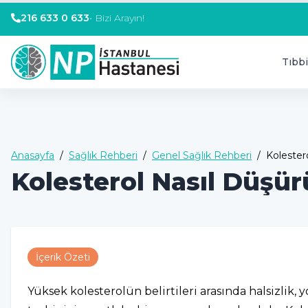
216 633 0 633
•
Bizi Arayın!
Tıbbi
Anasayfa
/
Sağlık Rehberi
/
Genel Sağlık Rehberi
/
Kolester
Kolesterol Nasıl Düşür
İçerik Özeti
Yüksek kolesterolün belirtileri arasında halsizlik, 