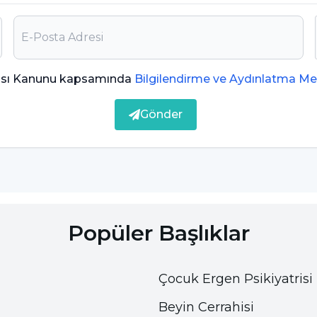
yve ağırlıklı beslenmek gerekir. Bunun için
ması Kanunu kapsamında
Bilgilendirme ve Aydınlatma Me
ttır. Ağır sporlardan bahsetmiyoruz bu noktadaki
ürüyüşlerdir. Düzenli yapılan spor HDL yi yükseltir
Gönder
rsa bu noktada uzman bir doktor tarafından ilaç
Popüler Başlıklar
Çocuk Ergen Psikiyatrisi
ylerden ilki sağlıklı beslenmektir. Sağlıklı
Beyin Cerrahisi