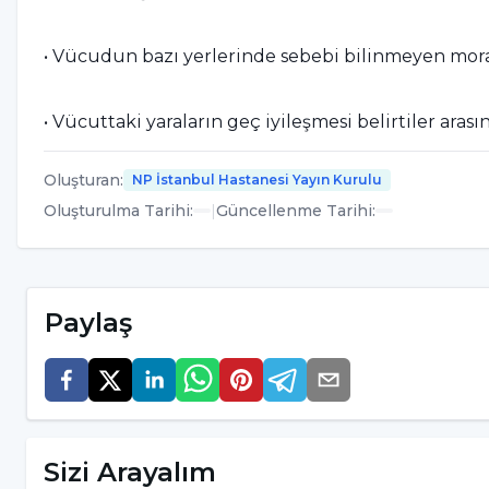
• Vücudun bazı yerlerinde sebebi bilinmeyen mor
• Vücuttaki yaraların geç iyileşmesi belirtiler aras
değerlendirilmesi gerekmektedir.
Oluşturan
:
NP İstanbul Hastanesi Yayın Kurulu
Oluşturulma Tarihi
:
|
Güncellenme Tarihi
:
Kolesterol Nasıl Düşer?
Kolesterol nasıl düşür, kolesterolü düşürmenin en 
Paylaş
• Kolesterolü düşürmenin en iyi yolu sağlıklı besle
kökenli gıdalardan uzak durmak gerekir.
• Kolesterolü düşürmek için rafine şekerden uzak
Sizi Arayalım