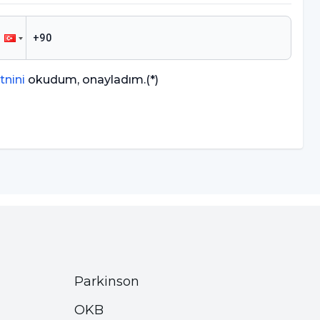
tnini
okudum, onayladım.
(*)
Parkinson
OKB