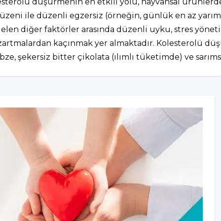
lesterolü düşürmenin en etkili yolu, hayvansal ürünler
 düzeni ile düzenli egzersiz (örneğin, günlük en az yarı
gelen diğer faktörler arasında düzenli uyku, stres yönetim
rtmalardan kaçınmak yer almaktadır. Kolesterolü düşür
ebze, şekersiz bitter çikolata (ılımlı tüketimde) ve sarı