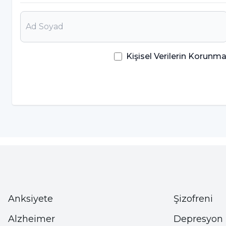
• Kolesterol düşürmek için daha fazla sebze ve me
akdeniz diyeti örnek verilebilir.
Kişisel Verilerin Korun
• Kolesterolü düşürek için hareketli bir yaşam şar
en iyi sporlardan biri günlük en az yarım saatlik y
yani sağlıklı kolesterol için faydalıdır.
• Diyet ve egzersiz ile mevcut kolesterol düşmüyo
tedavisine başlamak gerekebilir.
Kolesterole Ne İyi Gelir?
Anksiyete
Şizofreni
Kolesterole ne iyi gelir, kolesterole en iyi gelen şe
Alzheimer
Depresyon