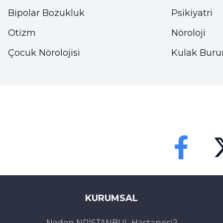
beslenmek tek başına yeterli olmayabilir bu yüzd
Bipolar Bozukluk
Psikiyatri
bir egzersiz eklemek gerekir.
Otizm
Nöroloji
• Düzenli egzersiz,
Çocuk Nörolojisi
Kulak Buru
• Düzenli uyku rutini,
• Yeşil sebze ve meyve ağırlıklı bir beslenme progr
• Stresten uzak durmak,
• Doymuş yağlar değil saplıklı yağlar tüketmeye 
Faceebok
Tw
• Çok yağlı yemeklerden kaçınmak,
KURUMSAL
• Kızartmalardan uzak durmak,
Neden NPİSTANBUL Hastanesi?