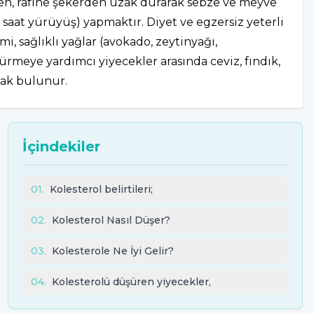
den, rafine şekerden uzak durarak sebze ve meyve
m saat yürüyüş) yapmaktır. Diyet ve egzersiz yeterli
i, sağlıklı yağlar (avokado, zeytinyağı,
meye yardımcı yiyecekler arasında ceviz, fındık,
msak bulunur.
İçindekiler
01
.
Kolesterol belirtileri;
02
.
Kolesterol Nasıl Düşer?
03
.
Kolesterole Ne İyi Gelir?
04
.
Kolesterolü düşüren yiyecekler,