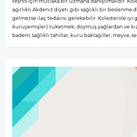
teşhis için mutlaka bir uzmana danışılmalıdır. Ko
ağırlıklı Akdeniz diyeti gibi sağlıklı bir beslenme
gelmezse ilaç tedavisi gerekebilir. Kolesterole iyi 
kuruyemişler) tüketmek, doymuş yağlardan ve kıza
badem, sağlıklı tahıllar, kuru baklagiller, meyve, s