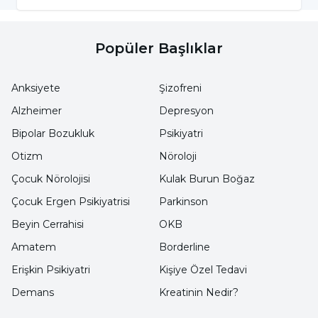
Keçiboynuzu içerdiği yüksek lifli yapısıyla
zayıflamak isteyenler için etkili bir
Popüler Başlıklar
besindir. Tokluk hissi verir ve yağ oranının
düşük olmasıyla beraber zayıflamaya
Anksiyete
Şizofreni
yardımcı olur. Ayrıca keçiboynuzu bir
Alzheimer
Depresyon
doğal şeker olduğundan ve içeriğindeki
Bipolar Bozukluk
Psikiyatri
şeker oranı düşük olduğundan zayıflama
Otizm
Nöroloji
sürecinde şeker ihtiyacının sağlıklı bir
Çocuk Nörolojisi
Kulak Burun Boğaz
şekilde karşılanmasını sağlar.
Çocuk Ergen Psikiyatrisi
Parkinson
Keçiboynuzunun lifli yapısının sağladığı
Beyin Cerrahisi
OKB
bir diğer fayda da, kalp ve damar sağlığına
Amatem
Borderline
olumlu yönde etki etmesidir. Kötü
Erişkin Psikiyatri
Kişiye Özel Tedavi
kolesterol seviyelerini düşürür; tansiyon,
Demans
Kreatinin Nedir?
felç, damar tıkanıklığı gibi hastalıkları