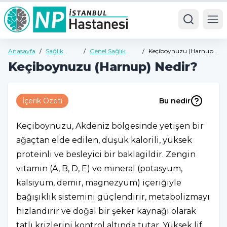
Ope
Anasayfa
/
Sağlık
/
Genel Sağlık
/
Keçiboynuzu (Harnup)
Rehberi
Rehberi
Nedir?
Keçiboynuzu (Harnup) Nedir?
İçerik Özeti
Bu nedir
Keçiboynuzu, Akdeniz bölgesinde yetişen bir
ağaçtan elde edilen, düşük kalorili, yüksek
proteinli ve besleyici bir baklagildir. Zengin
vitamin (A, B, D, E) ve mineral (potasyum,
kalsiyum, demir, magnezyum) içeriğiyle
bağışıklık sistemini güçlendirir, metabolizmayı
hızlandırır ve doğal bir şeker kaynağı olarak
tatlı krizlerini kontrol altında tutar. Yüksek lif