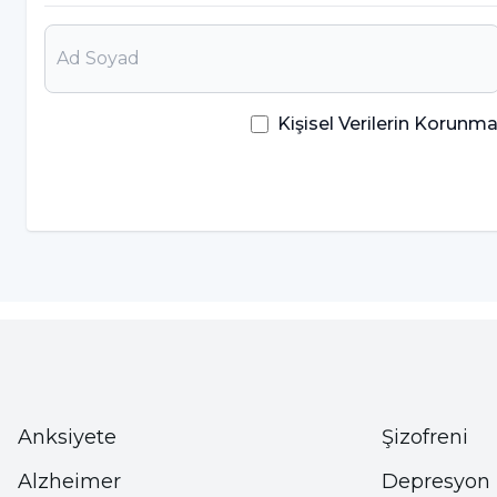
Prof. Dr. Aslıhan Dönmez, yeme bozukluğunun çeşi
belirtileri şöyle sıraladı: “Yemekler hakkında takınt
uğraşlara başlamak, çok sıkı diyetler yapmak, tuva
takıntılı bir şekilde kalori saymaya başlamak, saat
Kişisel Verilerin Korun
yedikleri konusunda yalan söylemeye başlamak ye
Prof.Dr. Dönmez, ayrıca akademik başarının düşmesi
çıkmamak, öfkede artış, içe kapanmak gibi genel be
YEME BOZUKLUĞU TEDAVİSİ EDİLEBİLİR
Yeme bozukluğu tedavisinde psikoterapi yöntemleri 
Prof.Dr. Aslıhan Dönmez, “Hastalığın ilerlemiş ol
gerekebilir. Tedavinin en önemli aşaması hastayı 
Anksiyete
Şizofreni
tedaviyle aşırı bir kilo alacaklarından korkarak te
Alzheimer
Depresyon
BU ÖNERİLERE KULAK VERİN