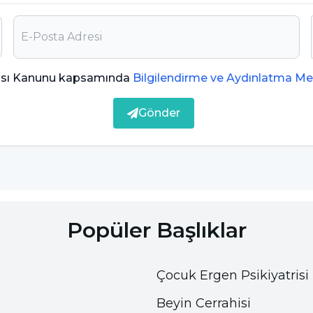
tli şekillerde anlaşılabileceğini kaydederek bu
ılı bir hale gelmek, kilo ve görünümle ilgili aşırı
lette uzun süreler kalmak, yiyecek saklamak,
ler süren spor aktivitelerinde bulunmak, özellikle
ması Kanunu kapsamında
Bilgilendirme ve Aydınlatma Me
me bozukluğu göstergeleri olabilir.”
Gönder
, sosyal ilişkilerde bozulma, odadan dışarı
lirtilerin de ortaya çıkabileceğine dikkat çekti.
ve psikiyatrik ilaçların kullanıldığını belirten
Popüler Başlıklar
duğu vakalarda bir süre hastaneye yatırmak
tedavi olmaya ikna etmektir. Çünkü hastalar
Çocuk Ergen Psikiyatrisi
daviye başvurmakta isteksiz davranabilirler” dedi.
Beyin Cerrahisi