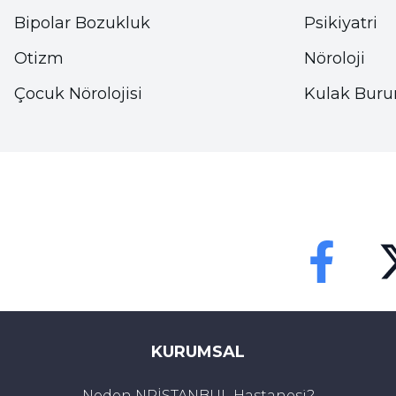
Bipolar Bozukluk
Psikiyatri
Çocuğunda yeme bozukluğu olduğunu düşünen aile
Otizm
Nöroloji
bulundu:
Çocuk Nörolojisi
Kulak Buru
“Onu denetlemeyi bırakın: Ne yediğinin, çıkarıp 
davranışınız onun kendini daha fazla baskı altında
neden olacaktır. Üstelik yalan söylemesini de arttır
Onu suçlamayın: Bazı aileler yeme bozukluğunun 
hastayı suçlarlar. Unutmayın ki yeme bozukluğu ted
şımarıklıkla bir ilgisi yoktur.
Faceebok
Tw
Aşırı müdahaleci davranmayın: Bazı ergenler içi
altında tutabildiği tek alan, bir özgürlük mücadeles
KURUMSAL
Ona kilo aldırmaya çalışmayın: Unutmayın ki haya
Neden NPİSTANBUL Hastanesi?