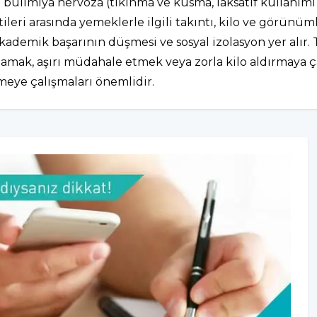
bulimiya nervoza (tıkınma ve kusma, laksatif kullanımı v
eri arasında yemeklerle ilgili takıntı, kilo ve görünümle
akademik başarının düşmesi ve sosyal izolasyon yer alır. T
çlamak, aşırı müdahale etmek veya zorla kilo aldırmaya ç
meye çalışmaları önemlidir.