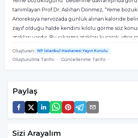
Yeme bozukluğunu “beslenme davranışında görülen
tanımlayan Prof.Dr. Aslıhan Dönmez, “Yeme bozuklu
Anoreksiya nervozada günlük alınan kaloride belir
zayıf olduğu halde kendini kilolu görme söz kon
atakları vardır. Bu çıkarma atakları kusarak, idrar s
egzersiz yaparak gerçekleşir.
Oluşturan
:
NP İstanbul Hastanesi Yayın Kurulu
Oluşturulma Tarihi
:
|
Güncellenme Tarihi
:
Yeme bozukluğunun çoğunlukla ergenlik dönemind
“Bunun en önemli nedeni ergenlik döneminde meyda
Vücudun değişiyor olması ve yağlanmanın artışı öne
Paylaş
edilmek ve beğenilmek bir ergen için giderek dah
bunun önemli bir belirleyicisi haline gelir. Bu 
ilgili bir eleştiri almak yeme bozukluğunu tetikl
YEME BOZUKLUĞUNUN BELİRTİLERİ
Sizi Arayalım