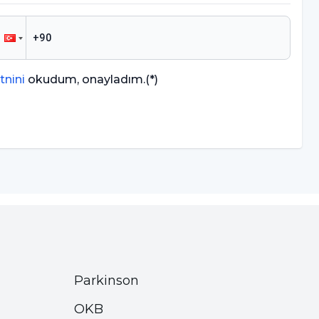
tnini
okudum, onayladım.
(*)
Parkinson
OKB