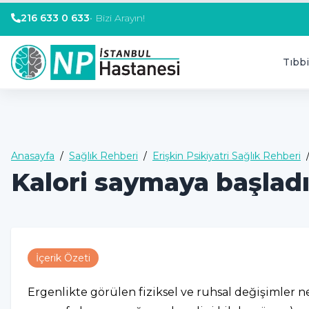
216 633 0 633
•
Bizi Arayın!
Tıbbi
Anasayfa
/
Sağlık Rehberi
/
Erişkin Psikiyatri Sağlık Rehberi
Kalori saymaya başladı
İçerik Özeti
Ergenlikte görülen fiziksel ve ruhsal değişimler ne