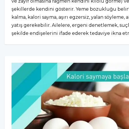
ve zayıf olmasına rağmen kendini kilolu görme) ve 
şekillerde kendini gösterir. Yeme bozukluğu belirtil
kalma, kalori sayma, aşırı egzersiz, yalan söyleme, 
yatış gerekebilir. Ailelere, ergeni denetlemek, su
şekilde endişelerini ifade ederek tedaviye ikna et