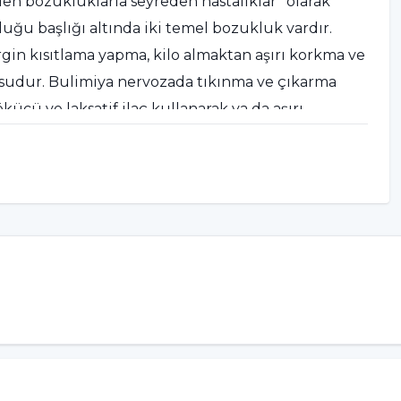
 bozukluklarla seyreden hastalıklar” olarak
ğu başlığı altında iki temel bozukluk vardır.
gin kısıtlama yapma, kilo almaktan aşırı korkma ve
usudur. Bulimiya nervozada tıkınma ve çıkarma
ökücü ve laksatif ilaç kullanarak ya da aşırı
e başladığını belirten Prof.Dr. Aslıhan Dönmez,
na gelen fiziksel ve ruhsal değişikliklerdir.
mli bir tetikleyici etkendir. Sosyal alanda kabul
a önemli olmaya başlar ve fiziksel görünüm
dönem arkadaş çevresinden görünüm veya kiloyla
eyebilir” diye konuştu.