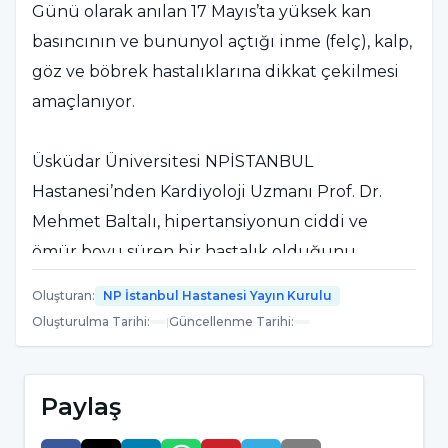
Günü olarak anılan 17 Mayıs’ta yüksek kan
basıncının ve bununyol açtığı inme (felç), kalp,
göz ve böbrek hastalıklarına dikkat çekilmesi
amaçlanıyor.
Üsküdar Üniversitesi NPİSTANBUL
Hastanesi’nden Kardiyoloji Uzmanı Prof. Dr.
Mehmet Baltalı, hipertansiyonun ciddi ve
ömür boyu süren bir hastalık olduğunu
söyledi.
Oluşturan
:
NP İstanbul Hastanesi Yayın Kurulu
Oluşturulma Tarihi
:
|
Güncellenme Tarihi
:
HİPERTANSİYON FARK EDİLMEYEBİLİYOR
Hipertansiyonun her iki cinste orta yaşlarda
Paylaş
büyük bir çoğunlukla herhangi bir hastalıktan
kaynaklanmadan ortaya çıktığını belirten