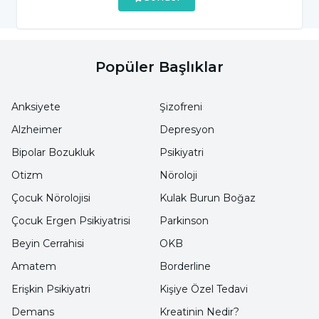
olabilen kalp krizinin oluşmasında çok ciddi
bir risk faktörüdür. Felç ve beyin kanaması da
hipertansiyonun yol açtığı ciddi bir hastalık
Popüler Başlıklar
oplarak göze çarpar. Bunun ötesinde böbrek
yetmezliğine ve körlüğe kadar giden görme
Anksiyete
Şizofreni
bozukluklarına neden olabilir.”
Alzheimer
Depresyon
Bipolar Bozukluk
Psikiyatri
OBEZİTE VE TUZ TÜKETİMİ
Otizm
Nöroloji
HİPERTANSİYONA YOL AÇIYOR
Çocuk Nörolojisi
Kulak Burun Boğaz
Çocuk Ergen Psikiyatrisi
Parkinson
Hipertansiyona yol açan birçok faktör
Beyin Cerrahisi
OKB
olduğuna dikkat çeken Prof.Dr. Mehmet
Amatem
Borderline
Baltalı, özellikle obezitenin en önemli
Erişkin Psikiyatri
Kişiye Özel Tedavi
nedenlerinden biriolduğunu geldiğini
Demans
Kreatinin Nedir?
vurguladı. Prof.Dr. Baltalı, “Yapılan araştırmalar