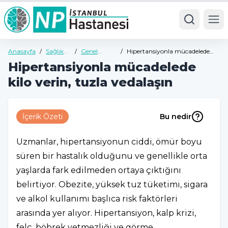
Ope
Anasayfa
/
Sağlık
/
Genel
/
Hipertansiyonla mücadelede
Rehberi
Sağlık
kilo verin, tuzla vedalaşın
Hipertansiyonla mücadelede
Rehberi
kilo verin, tuzla vedalaşın
İçerik Özeti
Bu nedir
Uzmanlar, hipertansiyonun ciddi, ömür boyu
süren bir hastalık olduğunu ve genellikle orta
yaşlarda fark edilmeden ortaya çıktığını
belirtiyor. Obezite, yüksek tuz tüketimi, sigara
ve alkol kullanımı başlıca risk faktörleri
arasında yer alıyor. Hipertansiyon, kalp krizi,
felç, böbrek yetmezliği ve görme