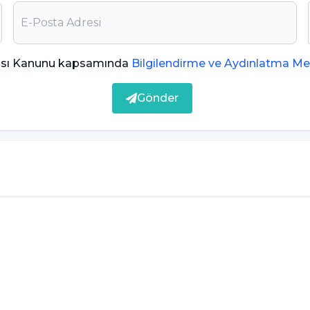
an basıncını düşürmeye yardımcı olur, kalp-damar
uyarısında bulundu.
ması Kanunu kapsamında
Bilgilendirme ve Aydınlatma Me
lık olabilir
Gönder
nde 6 gram olduğu, bu değerin yaşla beraber
da tuz tüketimi çocukların ilerki yaşamlarında
ini baskıladığı ve bu da ilerde çocukların daha
 oluyor” dedi.
işiklik yapılmalı
n önlenmesinde ilk adımın farkındalık
rzının değiştirilmesi olması gerektiğini kaydeden