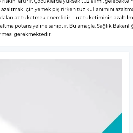
riskini artırır. Çocuklarda yüksek tuz alımı, gelecekte h
i azaltmak için yemek pişirirken tuz kullanımını azaltm
daları az tüketmek önemlidir. Tuz tüketiminin azaltılmas
ltma potansiyeline sahiptir. Bu amaçla, Sağlık Bakanlığı
dirmesi gerekmektedir.