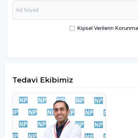
oluşturur. Günlük tuz tüketiminin azaltılması, k
hastalıkları, inme ve kalp krizi risklerini azaltır” 
Kişisel Verilerin Korun
Hipertansiyon gelişimine yatkın
Tuz alımının 5 yaş üstü çocuklarda genellikle gü
arttığını kaydeden Dr. Ayhan Levent, “Yüksek oran
hipertansiyon gelişimine yatkınlığa sebep oluyor.
Tedavi Ekibimiz
Ayrıca yüksek tuz alımının dildeki tad reseptörler
fazla tuz içeren besinleri tercih etmelerine sebep
Beslenme alışkanlıklarında değ
Aşırı tuz tüketiminin yol açtığı sağlık sorunlarını
oluşturularak beslenme alışkanlıkları ve yaşam ta