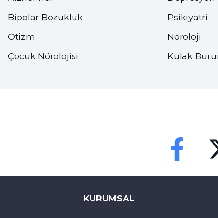
• Tuz yerine baharatlar, soğan, sarımsak, biber gibi
Bipolar Bozukluk
Psikiyatri
Otizm
Nöroloji
• Gıda sanayisinde kullanılan ve genellikle ambalaj
ürünlerin içeriği etiketlerini kontrol edin. Daha az
Çocuk Nörolojisi
Kulak Buru
• Evde yapılan turşu, salça, tarhana, kurutularak s
veya daha az tüketin.
• Tuzun büyük bir kısmını satın alınan gıdaların 
siyah zeytin, yağlı peynir gibi günlük hayatta sıkç
Faceebok
Tw
• Yüksek miktarda tuz içerdiği bilinen hazır soslar
atıştırmalık ürünler, tuzlanmış kuruyemişler, mine
KURUMSAL
az tüketin.