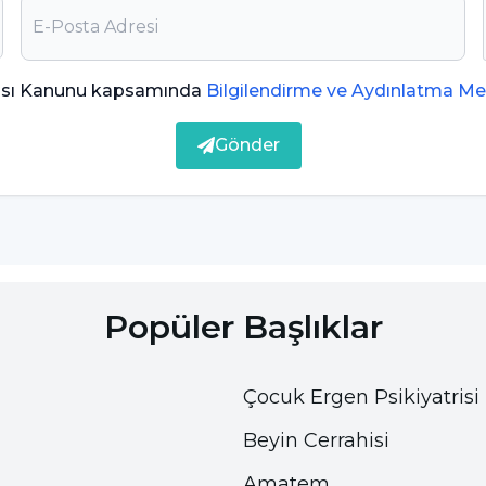
nen E vitamini fındıkta bol miktarda bulunur. Bu
ması Kanunu kapsamında
Bilgilendirme ve Aydınlatma Me
lanmasını önler ve anemi oluşumu riskini azaltır.
i azaltarak bağışıklık sistemini güçlendirir.
Gönder
lif, protein ve yüksek yağ ile
tokluk hissiyatı
de bir porsiyon ( yaklaşık 6-7 adet ) fındık önerilir.
 alımının da önüne geçmiş olur. Ancak dikkat
tam tersi etki yaparak kilo almaya sebep olabilir.
Popüler Başlıklar
erimliliğini arttıran ve sinir sisteminin düzgün
ası için gerekli bir vitamindir. B6 vitamini fındık
r.
Çocuk Ergen Psikiyatrisi
ık eklemelerinde fayda olacaktır. Çünkü fındık,
Beyin Cerrahisi
rıca fındık lifli bir besindir. Sindirim sisteminin
Amatem