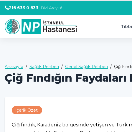
216 633 0 633
•
Bizi Arayın!
Tıbbi
Anasayfa
/
Sağlık Rehberi
/
Genel Sağlık Rehberi
/
Çiğ Fınd
Çiğ Fındığın Faydaları
İçerik Özeti
Çiğ fındık, Karadeniz bölgesinde yetişen ve Türk m