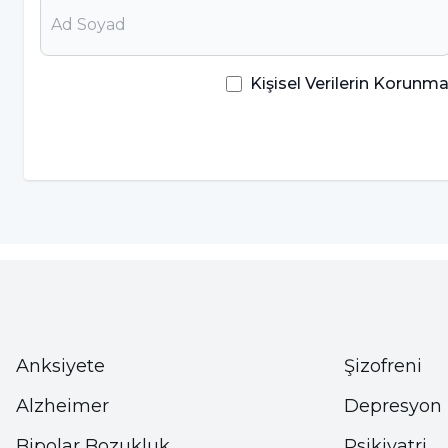
Çiğ Fındığın Önemli 8 Faydası;
Bağışıklık sistemini güçlendirmesi
ile bili
Kişisel Verilerin Korun
sebeple fındık kırmızı kan hücrelerinin parça
Doğru kan dolaşımı hastalıkların oluşma riskin
Fındık, içerisinde bol miktarda bulundurduğu 
sağlar. Özellikle diyet listelerinde ara öğünler
Aşırı yeme sorununu önlerken, yüksek kalori
edilmelidir, gereğinden fazla fındık tüketimi, 
B6 vitamini,
elektrik sinyallerinin hızını ve v
şekilde çalışmasını sağlayan miyelinin yaratılm
içerisinde bulunan bir diğer önemli vitamindi
Anksiyete
Şizofreni
Diyabet hastaları
nın günlük diyetlerine fınd
Alzheimer
Depresyon
glukoz intoleransında iyileşmeye sebep olur. Ay
Bipolar Bozukluk
Psikiyatri