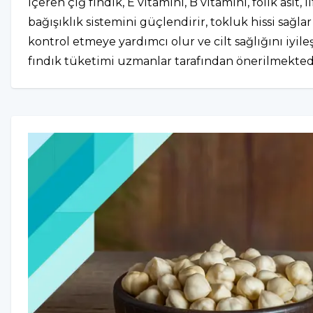
içeren çiğ fındık, E vitamini, B vitamini, folik asit
bağışıklık sistemini güçlendirir, tokluk hissi sağl
kontrol etmeye yardımcı olur ve cilt sağlığını iyil
fındık tüketimi uzmanlar tarafından önerilmekted