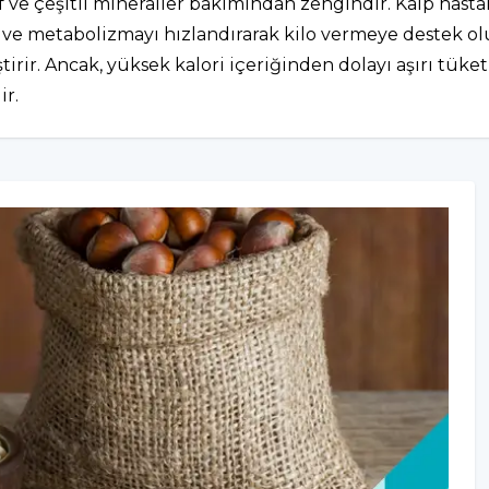
, lif ve çeşitli mineraller bakımından zengindir. Kalp hast
ar ve metabolizmayı hızlandırarak kilo vermeye destek ol
eştirir. Ancak, yüksek kalori içeriğinden dolayı aşırı tü
ir.