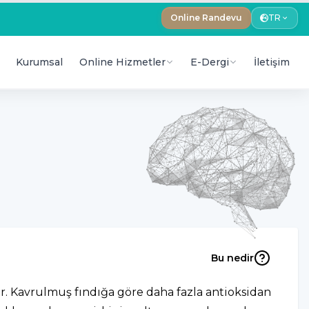
Online Randevu
TR
Kurumsal
Online Hizmetler
E-Dergi
İletişim
Bu nedir
ir. Kavrulmuş fındığa göre daha fazla antioksidan