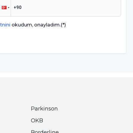
tnini
okudum, onayladım.
(*)
Parkinson
OKB
Borderline