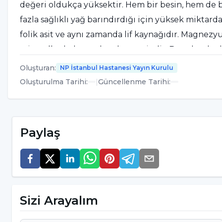
değeri oldukça yüksektir. Hem bir besin, hem de b
fazla sağlıklı yağ barındırdığı için yüksek miktarda
folik asit ve aynı zamanda lif kaynağıdır. Magnezy
mineraller bakımından da zengindir. Bu sebeple de
kavrulmamış çiğ hali ile tüketildiğinde daha fayda
Oluşturan
:
NP İstanbul Hastanesi Yayın Kurulu
yağın %15’inden fazlası zarar görür.
Oluşturulma Tarihi
:
|
Güncellenme Tarihi
:
Fındık,
kalp hastalıklarını ve özellikle kalp krizi ris
metabolizma faaliyetlerindeki aksamaları da önleme
ideal bir besindir. Çünkü çok küçük bir besin ma
Paylaş
değerlerine sahiptir. Bir kişinin günlük olarak yet
çalıştırdığı ve bağırsak hareketlerini hızlandırdığı
Fındığın kavrulma süresinin uzaması fındıkta besi
içerisindeki sağlıklı yağların hasar görmesine ve o
olumsuz yönde etkileyecek bir etki oluşturur.
Sizi Arayalım