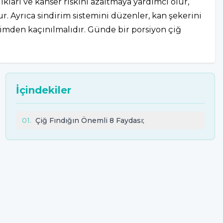
alıkları ve kanser riskini azaltmaya yardımcı olur,
ur. Ayrıca sindirim sistemini düzenler, kan şekerini
ketimden kaçınılmalıdır. Günde bir porsiyon çiğ
İçindekiler
01
.
Çiğ Fındığın Önemli 8 Faydası;