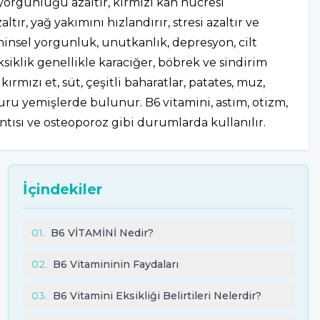
yorgunluğu azaltır, kırmızı kan hücresi
ır, yağ yakımını hızlandırır, stresi azaltır ve
ihinsel yorgunluk, unutkanlık, depresyon, cilt
ksiklik genellikle karaciğer, böbrek ve sindirim
ırmızı et, süt, çeşitli baharatlar, patates, muz,
kuru yemişlerde bulunur. B6 vitamini, astım, otizm,
ntısı ve osteoporoz gibi durumlarda kullanılır.
İçindekiler
01
.
B6 VİTAMİNİ Nedir?
02
.
B6 Vitamininin Faydaları
03
.
B6 Vitamini Eksikliği Belirtileri Nelerdir?