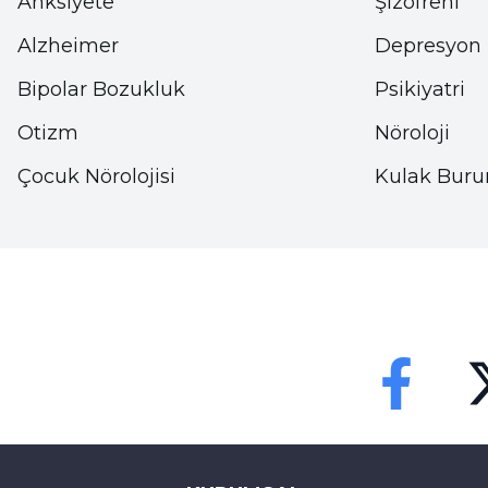
Anksiyete
Şizofreni
• Uzun süreli yorgunluk, halsizlik
Alzheimer
Depresyon
Bipolar Bozukluk
Psikiyatri
• Dil ve deride çatlaklar
Otizm
Nöroloji
• Kas kaybı
Çocuk Nörolojisi
Kulak Buru
• Zihinsel yorgunluk
• Unutkanlık ve konsantrasyon eksikliği
• Sürekli depresyonda hissetme
Faceebok
Tw
• Ciltte kızarıklık ve kaşıntı