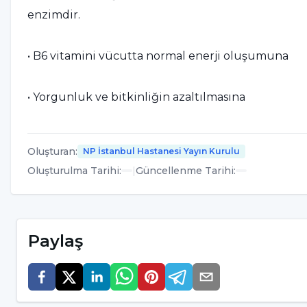
enzimdir.
• B6 vitamini vücutta normal enerji oluşumuna
• Yorgunluk ve bitkinliğin azaltılmasına
• Normal homosistenin metabolizmasına
Oluşturan
:
NP İstanbul Hastanesi Yayın Kurulu
Oluşturulma Tarihi
:
|
Güncellenme Tarihi
:
• Normal kırmızı kan hücrelerinin oluşumuna ve b
• Bağışıklık sistemini güçlendirir. Vücudumuzu ha
Paylaş
• Kan üretimine destek vermesi nedeniyle böbrekler
• Uykusuzluk problemini önler.