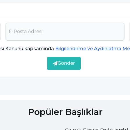
e konusunda yardımcıdır.
ması Kanunu kapsamında
Bilgilendirme ve Aydınlatma Me
Gönder
emlidir.
lerdir?
aki durumları ortaya çıkarır fakat mutlaka doktora
tedir.
Popüler Başlıklar
tom ile kendini belli edebilmektedir.