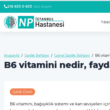
216 633 0 633
•
Bizi Arayın!
Tıbbi
Anasayfa
/
Sağlık Rehberi
/
Genel Sağlık Rehberi
/
B6 vitami
B6 vitamini nedir, fayd
İçerik Özeti
B6 vitamini, bağışıklık sistemi ve kan seviyeleri içi