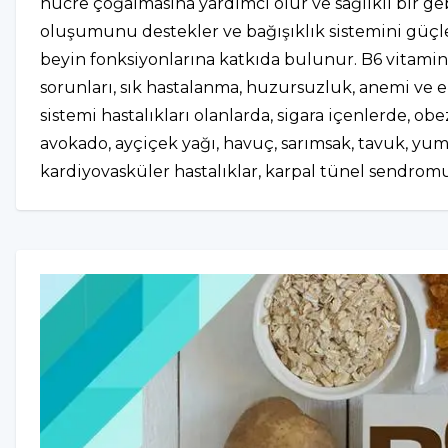
hücre çoğalmasına yardımcı olur ve sağlıklı bir ge
oluşumunu destekler ve bağışıklık sistemini güçlend
beyin fonksiyonlarına katkıda bulunur. B6 vitamini e
sorunları, sık hastalanma, huzursuzluk, anemi ve en
sistemi hastalıkları olanlarda, sigara içenlerde, obe
avokado, ayçiçek yağı, havuç, sarımsak, tavuk, yumu
kardiyovasküler hastalıklar, karpal tünel sendromu,