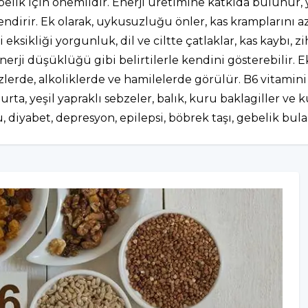
belik için önemlidir. Enerji üretimine katkıda bulunur, 
irir. Ek olarak, uykusuzluğu önler, kas kramplarını azalt
ksikliği yorgunluk, dil ve ciltte çatlaklar, kas kaybı, z
erji düşüklüğü gibi belirtilerle kendini gösterebilir. E
zlerde, alkoliklerde ve hamilelerde görülür. B6 vitamini k
rta, yeşil yapraklı sebzeler, balık, kuru baklagiller ve 
 diyabet, depresyon, epilepsi, böbrek taşı, gebelik bula