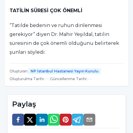
TATİLİN SÜRESİ ÇOK ÖNEMLİ
“Tatilde bedenin ve ruhun dinlenmesi
gerekiyor” diyen Dr. Mahir Yeşildal, tatilin
süresinin de çok önemli olduğunu belirterek
şunları söyledi:
“3 gece 4 gün bir tatil köyünde kalmak tatil
Oluşturan
:
NP İstanbul Hastanesi Yayın Kurulu
yapmak demek değil, beynimizin tabiri caizse
Oluşturulma Tarihi
:
|
Güncellenme Tarihi
:
resetlenebilmesi için, yıl içerisindeki stresi
atabilmesi, kendini yenileyebilmesi ve yeni bir
yıla hazırlanabilmesi için ortalama en az 10
Paylaş
günlük tatile ihtiyaç var, 10 günün altındaki
tatillerde yeterince dinlenilemez. 4-5 günlük
bir tatil sonrasında aslında yeterince