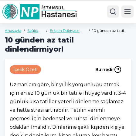
Ope
Anasayfa
/
Sağlık
/
Erişkin Psikiyatri
/
10 günden az tatil
Rehberi
Sağlık Rehberi
dinlendirmiyor!
10 günden az tatil
dinlendirmiyor!
İçerik Özeti
Bu nedir
Uzmanlara göre, bir yıllık yorgunluğu atmak
için en az 10 günlük bir tatile ihtiyaç vardır. 3-4
günlük kısa tatiller yeterli dinlenme sağlamaz
ve hatta stresi artırabilir. Tatilin verimli
geçmesi için bedensel ve ruhsal dinlenmeye
odaklanılmalıdır. Dinlenme şekli kişiden kişiye
değişir; deniz-kum, kitap okuma, köy hayatı