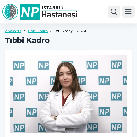
Ope
Anasayfa
/
Tıbbi Kadro
/
Fzt. Simay DURAN
Tıbbi Kadro