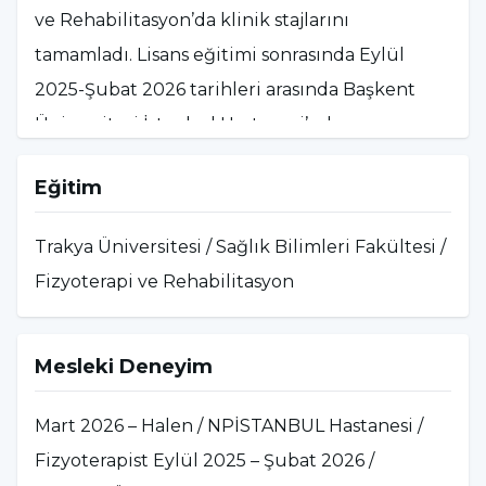
ve Rehabilitasyon’da klinik stajlarını
tamamladı. Lisans eğitimi sonrasında Eylül
2025-Şubat 2026 tarihleri arasında Başkent
Üniversitesi İstanbul Hastanesi’nde
Fizyoterapist olarak görev yaptı. Daha çok
Eğitim
nörolojik ve pediatrik rehabilitasyonla
ilgilenmekle birlikte, ortopedik rehabilitasyon
Trakya Üniversitesi / Sağlık Bilimleri Fakültesi /
alanında da deneyimlidir. Mart 2026 tarihinden
Fizyoterapi ve Rehabilitasyon
bu yana NPİSTANBUL Hastanesi’nde
fizyoterapist olarak görev almaktadır.
Mesleki Deneyim
Mart 2026 – Halen / NPİSTANBUL Hastanesi /
Fizyoterapist Eylül 2025 – Şubat 2026 /