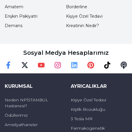
Amatem
Borderline
Erişkin Psikiyatri
Kişiye Özel Tedavi
Demans
Kreatinin Nedir?
Sosyal Medya Hesaplarımız
Faceebok
Twitter
Youtube
Instagram
Linkedin
Pinterest
TikTok
Podc
KURUMSAL
AYRICALIKLAR
Neden NPİSTANBUL
Kişiye Özel Tedavi
Hastanesi?
Kişilik Bozukluğu
Ödüllerimiz
3 Tesla MR
Ameliyathaneler
Farmakogenetik