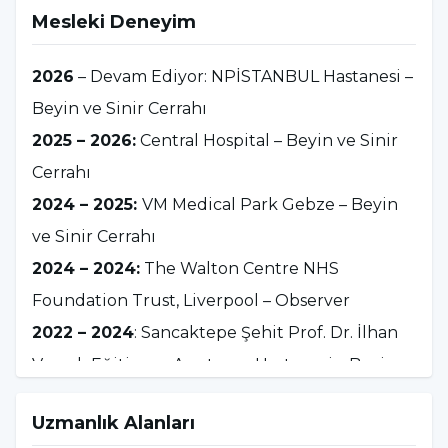
Mesleki Deneyim
2026 yılından bu yana NPİSTANBUL
Hastanesi’nde Beyin ve Sinir Cerrahisi Uzmanı
2026
– Devam Ediyor: NPİSTANBUL Hastanesi –
olarak görev yapmaktadır.
Beyin ve Sinir Cerrahı
2025 – 2026:
Central Hospital – Beyin ve Sinir
Cerrahı
2024 – 2025:
VM Medical Park Gebze – Beyin
ve Sinir Cerrahı
2024 – 2024:
The Walton Centre NHS
Foundation Trust, Liverpool – Observer
2022 – 2024
: Sancaktepe Şehit Prof. Dr. İlhan
Varank Eğitim ve Araştırma Hastanesi – Beyin
ve Sinir Cerrahı
Uzmanlık Alanları
2021 – 2022:
Mardin Eğitim ve Araştırma