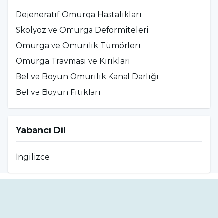
Hastanesi – Beyin ve Sinir Cerrahı
Dejeneratif Omurga Hastalıkları
2020 – 2021:
Midyat Devlet Hastanesi – Beyin
Skolyoz ve Omurga Deformiteleri
ve Sinir Cerrahı
Omurga ve Omurilik Tümörleri
2014 – 2020:
Kartal Dr. Lütfi Kırdar Eğitim ve
Omurga Travması ve Kırıkları
Araştırma Hastanesi – Asistan Hekim
Bel ve Boyun Omurilik Kanal Darlığı
2013 – 2014:
Kartal Yavuz Selim Devlet
Bel ve Boyun Fıtıkları
Hastanesi Acil Servis – Pratisyen Hekim
Yabancı Dil
İngilizce