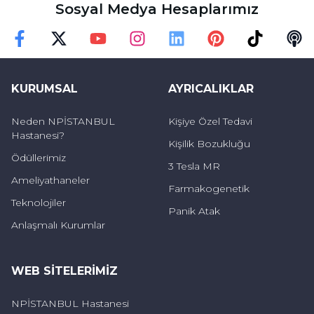
Sosyal Medya Hesaplarımız
Faceebok
Twitter
Youtube
Instagram
Linkedin
Pinterest
TikTok
Podc
KURUMSAL
AYRICALIKLAR
Neden NPİSTANBUL
Kişiye Özel Tedavi
Hastanesi?
Kişilik Bozukluğu
Ödüllerimiz
3 Tesla MR
Ameliyathaneler
Farmakogenetik
Teknolojiler
Panik Atak
Anlaşmalı Kurumlar
WEB SITELERIMIZ
NPİSTANBUL Hastanesi