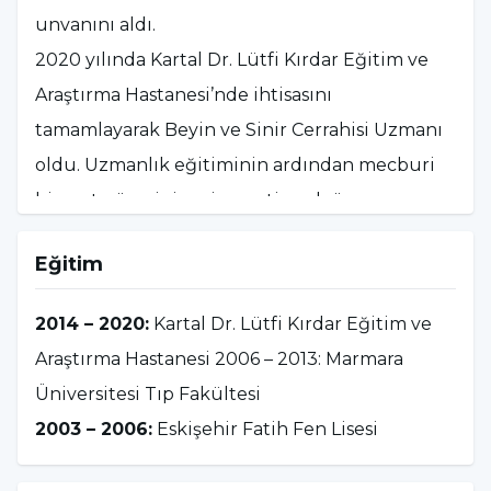
unvanını aldı.
2020 yılında Kartal Dr. Lütfi Kırdar Eğitim ve
Araştırma Hastanesi’nde ihtisasını
tamamlayarak Beyin ve Sinir Cerrahisi Uzmanı
oldu. Uzmanlık eğitiminin ardından mecburi
hizmet görevini yerine getirmek üzere
Mardin’e gitti. Mecburi hizmet sonrasında
Eğitim
Sancaktepe Eğitim ve Araştırma Hastanesi’nde
Beyin ve Sinir Cerrahisi Uzmanı olarak çalıştı.
2014 – 2020:
Kartal Dr. Lütfi Kırdar Eğitim ve
Omurga ve omurilik hastalıkları alanında
Araştırma Hastanesi 2006 – 2013: Marmara
çalışmalarını sürdüren hekim, İngiltere’nin
Üniversitesi Tıp Fakültesi
önde gelen beyin cerrahisi merkezlerinden
2003 – 2006:
Eskişehir Fatih Fen Lisesi
The Walton Centre’da “Kompleks Spinal
Cerrahi” alanında gözlemci olarak bulundu.