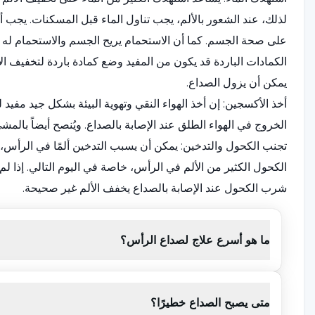
لذلك، عند الشعور بالألم، يجب تناول الماء قبل المسكنات. يجب أل
على صحة الجسم. كما أن الاستحمام يريح الجسم والاستحمام له 
الكمادات الباردة قد يكون من المفيد وضع كمادة باردة لتخفيف ا
يمكن أن يزول الصداع.
أخذ الأكسجين: إن أخذ الهواء النقي وتهوية البيئة بشكل جيد مفيد
الخروج في الهواء الطلق عند الإصابة بالصداع. ويُنصح أيضاً بالمشي
تجنب الكحول والتدخين: يمكن أن يسبب التدخين ألمًا في الرأس، ل
الكحول الكثير من الألم في الرأس، خاصة في اليوم التالي. إذا لم ي
شرب الكحول عند الإصابة بالصداع يخفف الألم غير صحيحة.
استهلاك الكافيين: سيخفف كوب من القهوة التركية من الألم. ومع 
الكافيين. الروائح القوية يمكن أن تحفز الألم. يوصى بتجنب منتج
ما هو أسرع علاج لصداع الرأس؟
تخفف الألم وتفتح الرأس. كما يمكن إضافته إلى الماء الذي تشربه
أيضاً؛ من المعروف أن الوخز بالإبر الصينية يخفف الألم. يقلل 
الرأس. هذه النقاط هي النقاط الواقعة بين الحاجبين وفي منتص
متى يصبح الصداع خطيرًا؟
أو الشديد عن طريق تدليك الرقبة والصدغين والجبهة. إذا كان ا