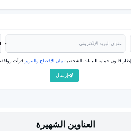
الإجهاد له تأثير كبير أيضاً.
د اليوم العديد من العلاجات الدوائية التي أثبتت فعاليتها في
 التحفيز الكهربائي للرأس بالتيار المباشر هو علاج فعال
ج الصداع بنسبة جيدة من خلال تعليم الشخص التحكم في جسده.
طار قانون حماية البيانات الشخصية
بيان الإفصاح والتنوير
قرأت ووافقت
 علميًا. بالإضافة إلى العلاجات الكلاسيكية، يتم تطبيق أحدث
. من الضروري العمل مع أطباء الأعصاب وأطباء الطب النفسي
إرسال
ات على المريض. لأن هذه الآلام وأنواعها يمكن أن تكون ناجمة
سية يمكن أن تسبب الصداع وأنواع الصداع ذات الصلة.
. كثيراً ما يوصى بممارسة التمارين الرياضية بانتظام والتغذية
اع الصداع ذات الصلة، يجب على الناس تنظيم حياتهم وفقًا
العناوين الشهيرة
ج الطبيعي وغيرها من الأقسام الأخرى وفقًا لنوع الصداع. على