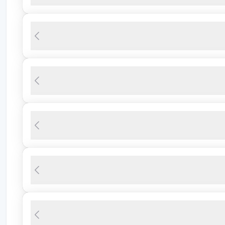
 للغاية والبيئة المظلمة والهادئة لها تأثير مخفف للصداع
مع صورة الألم، فهذا يسمى
صداعًا أوليًا
. الأنواع الشائعة هي؛
من أنواع الصداع;
غم من استجابته للمسكنات في البداية، إلا أنه قد لا يستجيب لها
طويلة، قد يلاحظ وجود أمراض في المعدة والكلى مرتبطة
ة محددة بدلاً من المسكنات. قد تشمل هذه الأساليب العلاجية
ي الألم عادةً على شكل نوبات تستمر لأيام، أي أنه يميل إلى
مع. وعادة ما يسبب آلاماً أحادية الجانب ونابضة. قد يظهر
اً ويسبب انخفاضاً خطيراً في الأداء المدرسي والعملي. يمكن