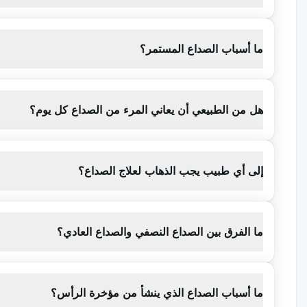
غرفة مظلمة وهادئة. لأنه أثناء الصداع النصفي، يصبح الفرد حساسًا
النصفي.
ما أسباب الصداع المستمر؟
ما هي أنواع الصداع؟
هل من الطبيعي أن يعاني المرء من الصداع كل يوم؟
إذا لم يكن الصداع ناتجًا عن مشكلة صحية كامنة ويحدث مباشرة 
الصداع النصفي ونوع التوتر وأنواع الصداع العنقودي. هناك العديد 
صداع من نوع التوتر:
وهو شائع في فترة ما بعد الظهيرة، وعلى الر
إلى أي طبيب يجب الذهاب لعلاج الصداع؟
في وقت لاحق. في المرضى الذين يتناولون مسكنات الألم لفترة 
بالمسكنات. لذلك، يوصى بعلاج هذا النوع من الألم بأساليب علاجي
أدوية لتقليل التوتر والقلق وتمارين الاسترخاء والعلاج النفسي.
ما الفرق بين الصداع النصفي والصداع العادي؟
الصداع العنقودي:
يظهر عادةً على شكل ألم شديد خلف العينين. يأت
التجمع في أوقات معينة. وقد يصاحبه احمرار ودموع في العين.
الصداع النصفي:
الصداع النصفي هو أيضاً مرض شائع جداً في المجت
ما أسباب الصداع الذي ينشأ من مؤخرة الرأس؟
الغثيان والقيء معاً. يمكن أن يكون ألم الصداع النصفي شديداً جد