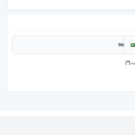
.
(*)