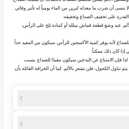
ا ننسى أن شرب ما معدله لترين من الماء يومياً له تأثير وقائي
القدرة على تخفيف الصداع وتخفيفه.
لألم. عند وضع قطعة قماش مبللة أو كمادة ثلج على الرأس،
 للصداع لأنه يوفر كمية الأكسجين للرأس. سيكون من المفيد جداً
 إذا كان ذلك ممكناً.
ذا فإن الامتناع عن التدخين سيكون مفيدًا للصداع. يسبب
تم تناول الكحول، فلن تشعر بالألم. كما أن الخرافة القائلة بأن
ذلك، كما هو الحال مع أي شيء آخر، لا ينبغي المبالغة في تناول
ات العطور. وبصرف النظر عن ذلك، فإن رائحة النعناع والليمون
.
الضغط والتدليك على بعض النقاط الخاصة في الجسم من الألم في
ف العينين. قد يكون من الممكن تخفيف وتخفيف الصداع الخفيف
لصداع من نوع الصداع النصفي، فمن المستحسن أن ينام الفرد في