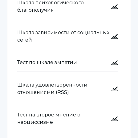
Шкала психологического
образа жизни, чтобы справиться с
благополучия
поведенческими изменениями, такими как
избегание социальных ситуаций и
ограничение повседневной деятельности.
Шкала зависимости от социальных
сетей
Социальное тревожное расстройство
/ социальная фобия
Тест по шкале эмпатии
Социальное тревожное расстройство, также
Шкала удовлетворенности
известное как социальная фобия, - это
отношениями (RSS)
тревожное расстройство,
характеризующееся сильной тревогой и
страхом в социальных ситуациях. Такие
Тест на второе мнение о
нарциссизме
люди избегают социальных ситуаций из-за
страха быть негативно оцененными и