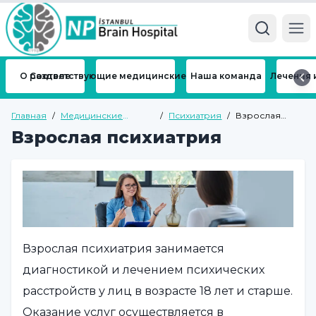
Ope
О разделе
Соответствующие медицинские отделения
Наша команда
Лечения 
Главная
/
Медицинские
/
Психиатрия
/
Взрослая
подразделения
психиатрия
Взрослая психиатрия
Взрослая психиатрия занимается
диагностикой и лечением психических
расстройств у лиц в возрасте 18 лет и старше.
Оказание услуг осуществляется в