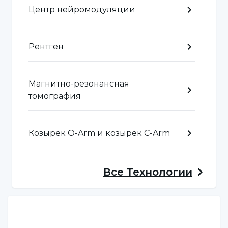
образовательную поддержку.
Центр нейромодуляции
Шизофрения
Рентген
Шизофрения - это хроническое психическое
заболевание, вызывающее серьезные
Магнитно-резонансная
нарушения мышления, эмоций и
томография
поведения и характеризующееся такими
симптомами, как галлюцинации и бред.
Козырек O-Arm и козырек C-Arm
Лечение включает в себя прием
антипсихотических препаратов, терапию,
реабилитацию и группы поддержки;
Все
Технологии
раннее вмешательство и постоянное
наблюдение позволяют улучшить симптомы
и качество жизни.