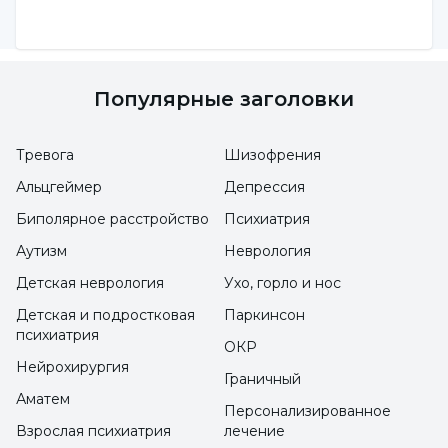
Популярные заголовки
Тревога
Шизофрения
Альцгеймер
Депрессия
Биполярное расстройство
Психиатрия
Аутизм
Неврология
Детская неврология
Ухо, горло и нос
Детская и подростковая
Паркинсон
психиатрия
ОКР
Нейрохирургия
Граничный
Аматем
Персонализированное
Взрослая психиатрия
лечение