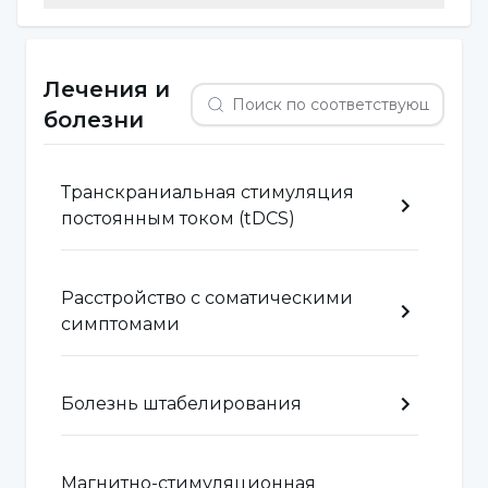
диагностика и лечение помогают улучшить
качество жизни.
Лечения и
болезни
Генерализованное тревожное
расстройство
Транскраниальная стимуляция
постоянным током (tDCS)
Генерализованное тревожное расстройство -
это тревожное расстройство,
характеризующееся чрезмерным и
Расстройство с соматическими
неконтролируемым беспокойством, которое
симптомами
негативно влияет на повседневную жизнь
человека; оно проявляется такими
Болезнь штабелирования
симптомами, как постоянное напряжение,
беспокойство, страх, усталость и трудности с
концентрацией внимания. Если не лечить
Магнитно-стимуляционная