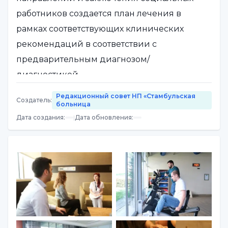
работников создается план лечения в
рамках соответствующих клинических
рекомендаций в соответствии с
предварительным диагнозом/
диагностикой.
Редакционный совет НП «Стамбульская
Создатель
:
Лечение планируется в амбулаторных
больница
Дата создания
:
|
Дата обновления
:
условиях, в дневном стационаре или в
стационаре с учетом интересов пациента и
уважения его/ее индивидуальной
автономии и предпочтений. В зависимости
от тех же принципов используются все
возможности лечения, доступные в
современной медицине, с целью
достижения максимального успеха лечения.