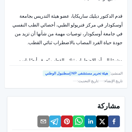
قدم الدكتور ديليك ساريكايا، عضو هيئة التدريس بجامعة
أوسكودار في مركز فنريولو الطبي، أخصائي الطب النفسي
في جامعة أوسكودار، توصيات مهمة من شأنها أن تزيد من
جودة حياة الفرد المصاب بالاضطراب ثنائي القطب.
مشيرًا إلى أن الاضطراب ثنائي القطب يُعرف أيضًا باسم
"اضطراب المزاج ثنائي القطب، اضطراب الهوس الاكتئابي،
المنشئ
:
هيئة تحرير مستشفى NP إسطنبول الوطني
اضطراب المزاج ثنائي القطب، الاضطراب الوجداني ثنائي
تاريخ الإنشاء
:
|
تاريخ التحديث
:
القطب"، قال الدكتور ديليك ساريكايا إنه يمكن اعتبار
العوامل الوراثية في المقام الأول من بين أسباب ظهور
المرض.
مشاركة
يمكن أن تؤدي الأحداث المؤلمة إلى الفترة الأولى من