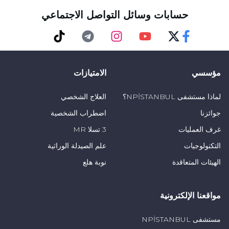
حسابات وسائل التواصل الاجتماعي
TikTok
Telegram
Instagram
Youtube
Twitter
Faceebok
مؤسسي
الامتيازات
لماذا مستشفى NPİSTANBUL؟
العلاج الشخصي
جوائزنا
اضطراب الشخصية
غرف العمليات
3 تسلا MR
التكنولوجيات
علم الصيدلة الوراثية
الهيئات المتعاقدة
نوبة هلع
مواقعنا الإلكترونية
مستشفى NPİSTANBUL