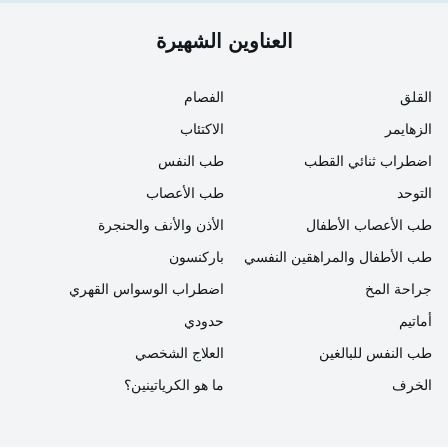
العناوين الشهيرة
القلق
الفصام
الزهايمر
الاكتئاب
اضطراب ثنائي القطب
طب النفس
التوحد
طب الأعصاب
طب الأعصاب الأطفال
الأذن والأنف والحنجرة
طب الأطفال والمراهقين النفسي
باركنسون
جراحة المخ
اضطراب الوسواس القهري
أماتيم
حدودي
طب النفس للبالغين
العلاج الشخصي
الخرف
ما هو الكرياتينين؟