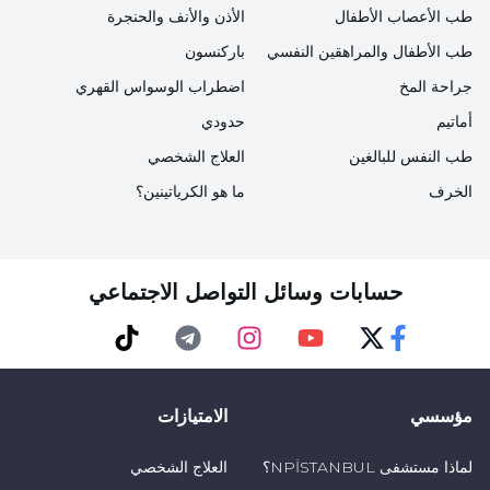
يستمر العلاج بالأدوية وعلاجات الإدمان. بما أن علاج الإدمان
طب الأعصاب الأطفال
الأذن والأنف والحنجرة
على الكراك عملية علاجية طويلة الأمد، يجب أن يتم تنظيمها
طب الأطفال والمراهقين النفسي
باركنسون
وفقاً للاحتياجات الخاصة للفرد ومكان معيشته.
جراحة المخ
اضطراب الوسواس القهري
أثناء عملية العلاج، فإن الدعم الكبير من أسرة الشخص
أماتيم
حدودي
والأشخاص في بيئته القريبة يغير من شكل العلاج ومساره.
طب النفس للبالغين
العلاج الشخصي
الخرف
ما هو الكرياتينين؟
حسابات وسائل التواصل الاجتماعي
TikTok
Telegram
Instagram
Youtube
Twitter
Faceebok
مؤسسي
الامتيازات
لماذا مستشفى NPİSTANBUL؟
العلاج الشخصي