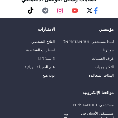
TikTok
Telegram
Instagram
Youtube
Twitter
Faceebok
مؤسسي
الامتيازات
لماذا مستشفى NPİSTANBUL؟
العلاج الشخصي
جوائزنا
اضطراب الشخصية
غرف العمليات
3 تسلا MR
التكنولوجيات
علم الصيدلة الوراثية
الهيئات المتعاقدة
نوبة هلع
مواقعنا الإلكترونية
مستشفى NPİSTANBUL
مستشفى الأسنان في