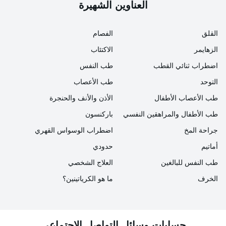
العناوين الشهيرة
القلق
الفصام
الزهايمر
الاكتئاب
اضطراب ثنائي القطب
طب النفس
التوحد
طب الأعصاب
طب الأعصاب الأطفال
الأذن والأنف والحنجرة
طب الأطفال والمراهقين النفسي
باركنسون
جراحة المخ
اضطراب الوسواس القهري
أماتيم
حدودي
طب النفس للبالغين
العلاج الشخصي
الخرف
ما هو الكرياتينين؟
حسابات وسائل التواصل الاجتماعي