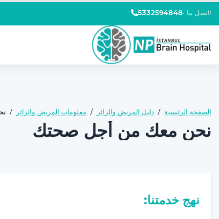
اتصل بنا!
•
5332594848
الصفحة الرئيسية
/
دليل المريض والزائر
/
معلومات المريض والزائر
/
نح
نحن معك من أجل صحتك
نهج خدمتنا: