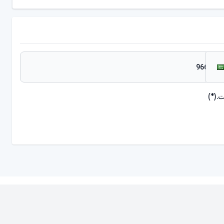
.
(*)