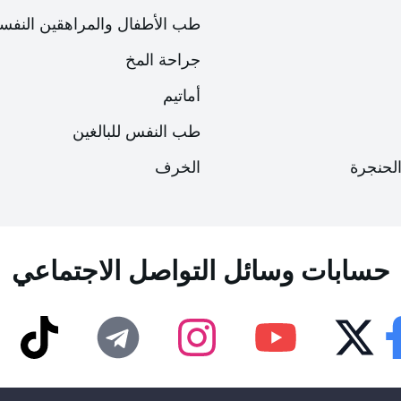
طب الأطفال والمراهقين النفس
جراحة المخ
أماتيم
طب النفس للبالغين
الحنجرة
الخرف
إمكانية الوصول
إمكانية الوصول
لوحة إمكانية الوصول
لوحة إمكانية الوصول
حسابات وسائل التواصل الاجتماعي
حجم الخط
حجم الخط
100
100
%
%
الإعدادات المرئية
الإعدادات المرئية
TikTok
Telegram
Instagram
Youtube
Twitter
Facee
تسطير الروابط
تسطير الروابط