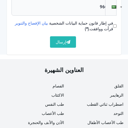
تدهور صحة الأظافر، وهشاشة بنية الأظافر وتباطؤ
نموها
في إطار قانون حماية البيانات الشخصية
بيان الإفصاح والتنوير
تساقط الشعر
قرأت ووافقت.
(*)
مشاكل في المعدة والإسهال
إرسال
تساقط الجلد حول الفم وأجزاء مختلفة من الجسم
تأخر التئام الجروح
العناوين الشهيرة
مشاكل جلدية وجروح في أجزاء مختلفة من الجلد
فقدان الوزن السريع
القلق
الفصام
مشاكل ونقصان في حواس التذوق والشم
الزهايمر
الاكتئاب
اضطراب ثنائي القطب
طب النفس
مشاكل في التركيز
التوحد
طب الأعصاب
الميل إلى النوم
طب الأعصاب الأطفال
الأذن والأنف والحنجرة