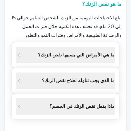
ما هو نقص الزنك؟
تبلغ الاحتياجات اليومية من الزنك للشخص السليم حوالي 15
إلى 20 ملغ. قد تختلف هذه الكمية خلال فترات الحمل
والرضاعة الطبيعية والأمراض وفترات النمو والتطور
وعوامل مثل الجنس.
ويمكن أن تظهر في الحالات التي يكون فيها الفرد مريضًا أو
ما هي الأمراض التي يسببها نقص الزنك؟
في حالة اتباع نظام غذائي غير صحي وغير متوازن أو في
حالة عدم تخزين المعدن في الجسم لأي سبب من الأسباب.
يمكن أن تحدث الأعراض والشكاوى بسرعة. لذلك، تعد هذه
ما الذي يجب تناوله لعلاج نقص الزنك؟
الحالة من بين المشاكل الصحية الشائعة.
للمعادن وظائف عديدة في الجسم. من بينها؛ دعم الجهاز
المناعي، والمساهمة في التئام الجروح والصدمات الجسدية،
ماذا يفعل نقص الزنك في الجسم؟
والقيام بوظائف الوظائف الحسية مثل الشم والتذوق.
كما يساهم في الوظيفة الجنسية، ويحمي الوظائف التناسلية،