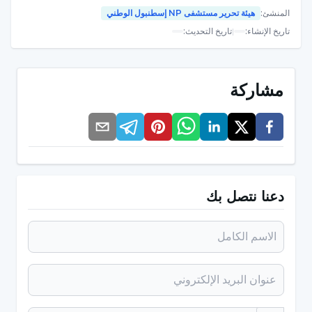
ويقوي الأظافر وبصيلات الشعر، ويساهم في نمو الأطفال
المنشئ
:
هيئة تحرير مستشفى NP إسطنبول الوطني
خلال فترات النمو.
تاريخ الإنشاء
:
|
تاريخ التحديث
:
في حالات نقص هذا المعدن الذي لا يستطيع القيام بوظيفته
في الجسم يمكن أن يؤدي إلى ظهور العديد من المشاكل.
لهذا السبب، قد تكون هناك حاجة إلى المغذيات والمكملات
مشاركة
الغذائية للحصول على المستوى المعدني المطلوب. في حالة
النقص، يتجلى ذلك في العديد من الأعراض.
ما هي أعراض نقص الزنك؟
دعنا نتصل بك
قد تختلف العلامات والأعراض التي تحدث في حالات نقص
مستوى الزنك من شخص لآخر. عندما لا يستطيع الزنك القيام
بوظيفته في الجسم، قد تتدهور صحة الشخص وتسبب بعض
التغيرات في الجسم.
يمكن سرد
أعراض نقص الز
نك الشائعة على النحو التالي: