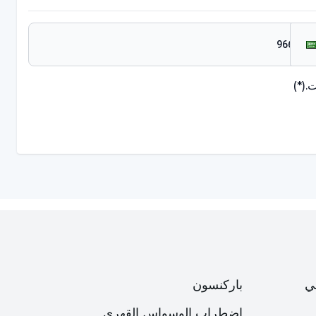
.
(*)
ي
باركنسون
اضطراب الوسواس القهري