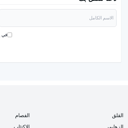
التهاب التيه (التهاب الأذن الداخلية):
يُذكر أنه التهاب يشمل الأذن
الدوار.
ناسور الأذن الداخلية (انفتاح الأذن الداخلية):
عادة ما يكون هناك ت
في إ
السمع بعد الحركات التي تزيد من الضغط (السعال والإجهاد ورفع ا
والإغلاق الجراحي لموقع الناسور بعد تأكيد التشخيص.
القلق
الفصام
الزهايمر
الاكتئاب