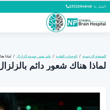
اتصل بنا!
•
5332594848
الصفحة الرئيسية
/
الوحدات الطبية
/
علم نفس صدمة الزلزال
/
لماذا هن
لماذا هناك شعور دائم بالزلزال