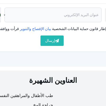
 الداخلية بأكملها بسبب الميكروبات. كما يظهر فقدان السمع مع
اريخ من الصدمة. يلاحظ الدوار الشديد والغثيان والقيء وفقدان
طار قانون حماية البيانات الشخصية
بيان الإفصاح والتنوير
قرأت ووافقت
لأشياء الثقيلة). هناك خطر فقدان السمع الدائم والتدخل الفوري
إرسال
العناوين الشهيرة
طب الأطفال والمراهقين النفس
جراحة المخ