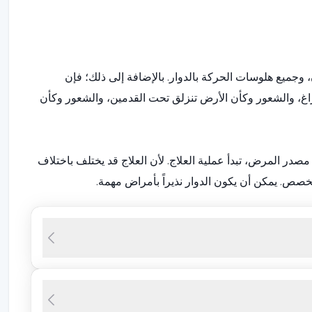
 وجميع هلوسات الحركة بالدوار. بالإضافة إلى ذلك؛ فإن
راغ، والشعور وكأن الأرض تنزلق تحت القدمين، والشعور وكأن
در المرض، تبدأ عملية العلاج. لأن العلاج قد يختلف باختلاف
صص. يمكن أن يكون الدوار نذيراً بأمراض مهمة.
يه. يجب اعتبار مرض مينييه أولوية لدى كل شخص يتقدم إلى
متكرر وطنين الأذن. مرض مينييه، الذي يُذكر على أنه مرض
والمتوترون.