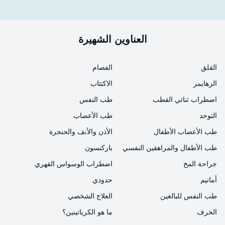
العناوين الشهيرة
القلق
الفصام
الزهايمر
الاكتئاب
اضطراب ثنائي القطب
طب النفس
التوحد
طب الأعصاب
طب الأعصاب الأطفال
الأذن والأنف والحنجرة
طب الأطفال والمراهقين النفسي
باركنسون
جراحة المخ
اضطراب الوسواس القهري
أماتيم
حدودي
طب النفس للبالغين
العلاج الشخصي
الخرف
ما هو الكرياتينين؟