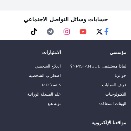
حسابات وسائل التواصل الاجتماعي
TikTok
Telegram
Instagram
Youtube
Twitter
Faceebok
مؤسسي
الامتيازات
لماذا مستشفى NPİSTANBUL؟
العلاج الشخصي
جوائزنا
اضطراب الشخصية
غرف العمليات
3 تسلا MR
التكنولوجيات
علم الصيدلة الوراثية
الهيئات المتعاقدة
نوبة هلع
مواقعنا الإلكترونية