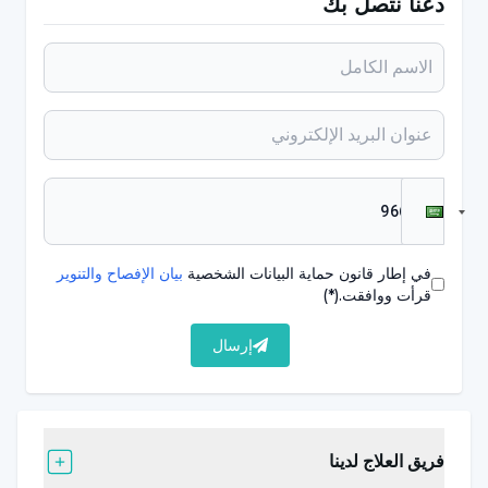
دعنا نتصل بك
يحدث في 5 من كل 100 طفل
ذكر البروفيسور الدكتور أحمد كونروت أن التأتأة تحدث في
السنوات الأولى من تطور اللغة والكلام وهي حالة تلاحظ
بشكل غير متوقع في سن 2-5 سنوات، عندما يبدأ الأطفال
في تكوين الجمل. قال البروفيسور الدكتور أحمد كونروت:
"تُلاحظ أعراض التأتأة المبكرة (التكرار، والكتل، والإطالة)
لدى خمسة من كل 100 طفل. وفي 80 في المائة من
الأطفال الذين يعانون من هذه الأعراض، تختفي هذه الأعراض
في إطار قانون حماية البيانات الشخصية
بيان الإفصاح والتنوير
تلقائيًا. أما في البقية، فقد تستمر المشكلة حتى أعمار
قرأت ووافقت.
(*)
متأخرة وقد تتحول إلى اضطراب في النطق يسمى التلعثم
إرسال
المستمر. ومع ذلك، فإن المشكلة الأهم هنا هي أنه من غير
المعروف أي الأطفال سيتعافون تلقائيًا. على الرغم من أن
هناك نتائج تفيد بأن سلوكيات التأتأة يمكن أن تتعافى تلقائيًا
في غضون 12-24 شهرًا بعد ظهور سلوكيات التأتأة، فمن
فريق العلاج لدينا
المعروف أن "التعافي" بدون دعم يكون أكثر صعوبة إذا