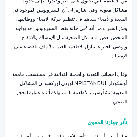
من الأطعمة التي تحتوي على الكربوهيدرات إلى حدوث
مشاكل معوية. وفي إشارة إلى أن السيروتونين الموجود في
المعدة والأمعاء يساهم في تنظيم حركة الأمعاء ووظائفها،
يحذر الخبراء من أنه "في حالة نقص السيروتونين قد يواجه
الشخص بعض المشاكل الصحية مثل الإمساك والانتفاخ".
ويوصي الخبراء بتناول الأطعمة الغنية بالألياف للقضاء على
الإمساك.
وقال أخصائي التغذية والحمية الغذائية في مستشفى جامعة
أوسكودار NPISTANBUL أوزدن أوركشو أن المشاكل
المعوية تنشأ بسبب الأطعمة المستهلكة أثناء عملية الحجر
الصحي.
تأثر جهازنا المعوي
قال أوزدن أوركتشو: "أحد الأجهزة التي تأثرت في أجسامنا