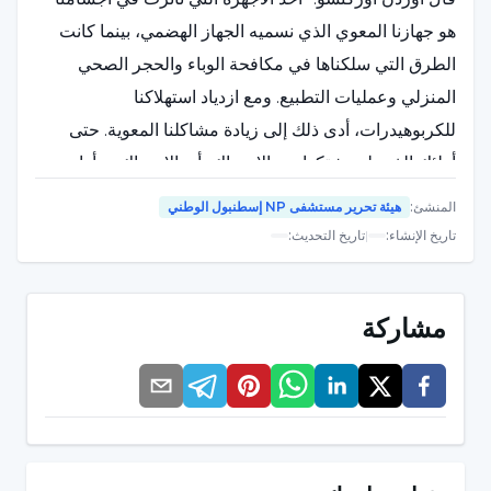
هو جهازنا المعوي الذي نسميه الجهاز الهضمي، بينما كانت
الطرق التي سلكناها في مكافحة الوباء والحجر الصحي
المنزلي وعمليات التطبيع. ومع ازدياد استهلاكنا
للكربوهيدرات، أدى ذلك إلى زيادة مشاكلنا المعوية. حتى
أولئك الذين لم يشتكوا من الإمساك، أي الإمساك، بدأوا
يعانون من مشاكل في التبرز".
المنشئ
:
هيئة تحرير مستشفى NP إسطنبول الوطني
تاريخ الإنشاء
:
|
تاريخ التحديث
:
ما هو الإمساك؟
وأشار أوركتشو إلى أنه يمكن تعريف الإمساك بتكرار التغوط
مشاركة
ثلاث مرات أو أقل في الأسبوع، وقال: "على الرغم من أن
التغوط مرتين أو أقل في الأسبوع يوصف بالإمساك، إلا أن
العدد وحده ليس معياراً كافياً. ما يقرب من 60 في المائة من
المرضى يعتبرون أنفسهم مصابين بالإمساك على الرغم من
أن حركة الأمعاء اليومية لديهم طبيعية. عادةً ما يعاني هؤلاء