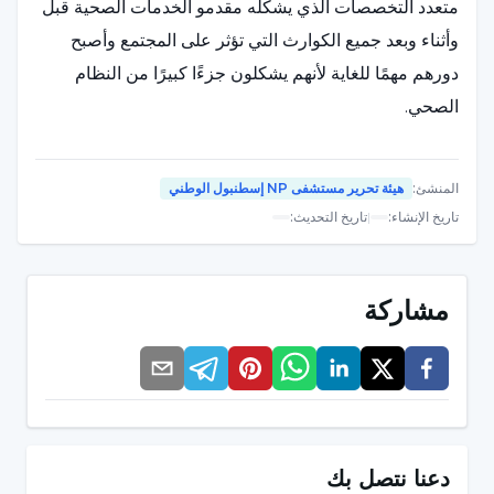
متعدد التخصصات الذي يشكله مقدمو الخدمات الصحية قبل
وأثناء وبعد جميع الكوارث التي تؤثر على المجتمع وأصبح
دورهم مهمًا للغاية لأنهم يشكلون جزءًا كبيرًا من النظام
الصحي.
ما أهمية تمريض الكوارث؟
المنشئ
:
هيئة تحرير مستشفى NP إسطنبول الوطني
تاريخ الإنشاء
:
|
تاريخ التحديث
:
في جميع أنحاء العالم، تم أخذ تمريض الكوارث في نطاق
التعليم الخاص ضمن مهنة التمريض، وحقيقة أن تمريض
الكوارث ليس ملزمًا فقط بتقديم خدمات الرعاية الطارئة
مشاركة
والإسعافات الأولية بعد الكوارث وأنه يجب أن يشارك في كل
خطوة من خطوات إدارة الكوارث جعل من تمريض الكوارث
تخصصًا قائمًا بذاته. وبينما كان عدد ممرضات الكوارث
المسجلات في رابطة الممرضات اليابانيات 4.800 ممرضة،
يُذكر أن هذا العدد ارتفع إلى 6.800 ممرضة بعد زلزال
دعنا نتصل بك