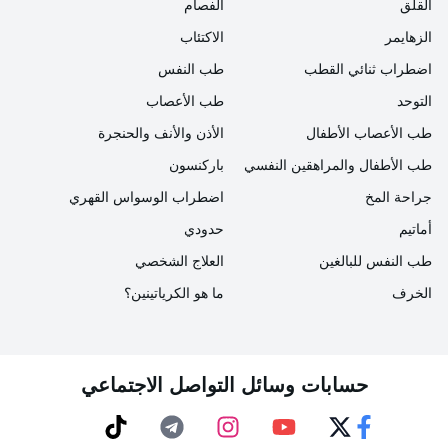
القلق
الفصام
الزهايمر
الاكتئاب
ما هي واجبات الممرضات في حالات الكوارث؟
اضطراب ثنائي القطب
طب النفس
يُطلب من ممرضات الكوارث، إلى جانب المهنيين الصحيين
التوحد
طب الأعصاب
في فترة ما قبل الكارثة، إجراء تقييم للمخاطر المتعلقة
طب الأعصاب الأطفال
الأذن والأنف والحنجرة
بالكوارث التي قد يواجهها المجتمع وإبلاغ المجتمع وفقًا لذلك.
طب الأطفال والمراهقين النفسي
باركنسون
بالإضافة إلى ذلك، يجب عليهم أيضًا المشاركة في عمليات
جراحة المخ
اضطراب الوسواس القهري
مثل تطوير برامج الإسعافات الأولية، وإعداد منطقة العمل
أماتيم
حدودي
لمواجهة الكوارث، وما إلى ذلك.
طب النفس للبالغين
العلاج الشخصي
الخرف
ما هو الكرياتينين؟
في حالة وقوع كارثة، تتولى مهام فرز وتحديد ضحايا
الكوارث، ورعاية ضحايا الكوارث المصابين، وإجراءات
الإحالة، وتحديد الاحتياجات وأولويات الرعاية، والوقاية من
حسابات وسائل التواصل الاجتماعي
الأمراض المعدية، والدعم النفسي والاجتماعي، وإدارة
الملاجئ.