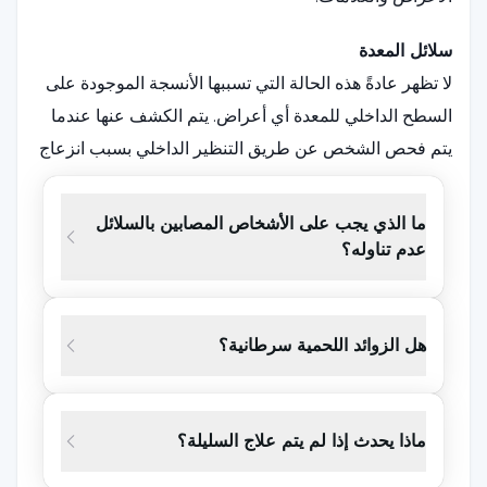
سلائل المعدة
لا تظهر عادةً هذه الحالة التي تسببها الأنسجة الموجودة على
السطح الداخلي للمعدة أي أعراض. يتم الكشف عنها عندما
يتم فحص الشخص عن طريق التنظير الداخلي بسبب انزعاج
مختلف. بعد حدوثها في المعدة، قد يحدث احمرار أو حالة
قرحة على السطح الداخلي. في مثل هذه الحالات، يمكن أن
ما الذي يجب على الأشخاص المصابين بالسلائل
يظهر لدى الشخص؛ ألم في البطن، وإيلام في المعدة،
عدم تناوله؟
وغثيان، وفقر دم ودم في البراز.
الاورام الحميدة المعوية
هل الزوائد اللحمية سرطانية؟
تُعرف بأنها نمو مفرط يحدث ببطء مع مرور الوقت على
السطح الداخلي للأمعاء. على الرغم من أنها تحدث في
الأمعاء الدقيقة، إلا أنها عادةً ما تُلاحظ في الأمعاء الغليظة
ماذا يحدث إذا لم يتم علاج السليلة؟
والمستقيم. في حين أن الأنسجة الموجودة في القولون