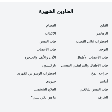
على الرغم من أنه من غير المعروف بالضبط سبب حدوث
هذه الحالات وبسبب أي مشكلة تظهر، إلا أن بعض الأسباب
العناوين الشهيرة
التي تسبب هذه الحالة هي كما يلي
القلق
الفصام
وجود بنية مناسبة للنمو اعتماداً على عوامل وراثية
الزهايمر
الاكتئاب
العدوى
اضطراب ثنائي القطب
طب النفس
وجود كيسات أو أورام
التوحد
طب الأعصاب
طب الأعصاب الأطفال
الأذن والأنف والحنجرة
وجود كائن مختلف في منطقة النمو
طب الأطفال والمراهقين النفسي
باركنسون
التهاب طويل الأمد في المعدة
جراحة المخ
اضطراب الوسواس القهري
وجود هرمون الأستروجين عادةً بمستويات أعلى بكثير
أماتيم
حدودي
تغيرات في جينات الخلايا الوراثية في القولون
طب النفس للبالغين
العلاج الشخصي
الخرف
ما هو الكرياتينين؟
كيف يتم تشخيص البوليبات؟