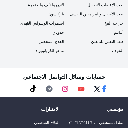
كربوهيدرات أو بكمية قليلة.
طب الأعصاب الأطفال
الأذن والأنف والحنجرة
طب الأطفال والمراهقين النفسي
باركنسون
الآثار الجانبية التي يمكن رؤيتها في النظام الغذائي
جراحة المخ
اضطراب الوسواس القهري
الكيتوني
أماتيم
حدودي
طب النفس للبالغين
العلاج الشخصي
- الإمساك
الخرف
ما هو الكرياتينين؟
- ارتشاف العظام (هشاشة العظام)
- الحماض (انخفاض درجة الحموضة في الدم)
حسابات وسائل التواصل الاجتماعي
- ارتفاع الكوليسترول
TikTok
Telegram
Instagram
Youtube
Twitter
Faceebok
- حصوات الكلى
مؤسسي
الامتيازات
- نقص الكارنيتين
لماذا مستشفى NPİSTANBUL؟
العلاج الشخصي