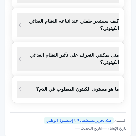
الرضع والمراهقين أو في المرضى الذين لا يستطيعون اتباع
النظام الغذائي بشكل جيد بسبب الآثار الجانبية. في النظام
كيف سيشعر طفلي عند اتباعه النظام الغذائي
الغذائي الذي تبلغ فيه نسبة الكيتون 4:1، يتم توفير 90% من
الكيتوني؟
السعرات الحرارية اليومية من الدهون و7% من البروتين
و3% من الكربوهيدرات. مصادر الدهون الأكثر استخدامًا هي
الزبدة والقشدة والزيوت والمايونيز.
متى يمكنني التعرف على تأثير النظام الغذائي
الكيتوني؟
من يمكنه تطبيق حمية التغذية الكيتونية؟
لا ينصح بالنظام الغذائي الكيتوني للأفراد المصابين بالصرع
ما هو مستوى الكيتون المطلوب في الدم؟
البالغين. يمكن التوصية بالنظام الغذائي الكيتوني كعلاج
إضافي للأطفال المصابين بالصرع المقاوم للأدوية.
في التغذية الكيتونية، يتم إعداد النظام الغذائي وفقًا لعمر
المنشئ
:
هيئة تحرير مستشفى NP إسطنبول الوطني
تاريخ الإنشاء
:
|
تاريخ التحديث
:
الطفل وطوله ووزنه لتلبية الاحتياجات اليومية من الطاقة