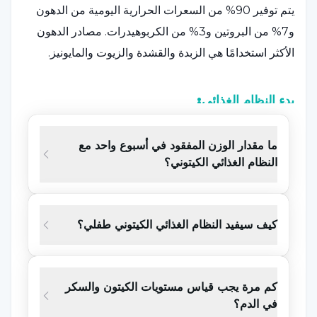
يتم توفير 90% من السعرات الحرارية اليومية من الدهون
و7% من البروتين و3% من الكربوهيدرات. مصادر الدهون
الأكثر استخدامًا هي الزبدة والقشدة والزيوت والمايونيز.
بدء النظام الغذائي:
عادةً ما يتم البدء في تناول الكربوهيدرات بعد فترة صيام، ولا
ما مقدار الوزن المفقود في أسبوع واحد مع
يتم إعطاء السوائل المحتوية على الكربوهيدرات (CH) ويتم
النظام الغذائي الكيتوني؟
مراقبة جلوكوز الدم. يمكن تمديد فترة الصيام من 12 ساعة
إلى 48 ساعة حتى تزداد الكيتونات البولية بشكل كافٍ، ولكن
لا ينبغي تمديدها إلى 72 ساعة لدى الأطفال. نظرًا لاحتمال
كيف سيفيد النظام الغذائي الكيتوني طفلي؟
الإصابة بنقص السكر في الدم والحماض والغثيان والقيء
والجفاف والجفاف والخمول، فإن معظم المراكز تقوم
بإدخال المريض إلى المستشفى حتى يمكن تكثيف التثقيف
كم مرة يجب قياس مستويات الكيتون والسكر
العائلي (في المنزل حول حساب ووزن وتنظيم الوجبات).
في الدم؟