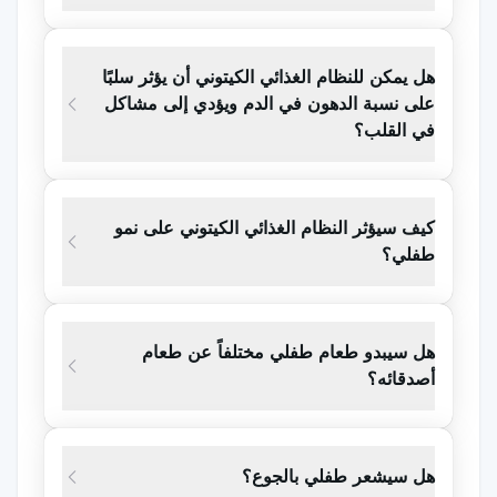
ولكي يتحمل المريض الزيادة في الدهون، يتم عمل النظام
الغذائي على شكل زيادات يومية بنسبة 1:1 و2:1 و3:1 و4:1
هل يمكن للنظام الغذائي الكيتوني أن يؤثر سلبًا
يومياً.
على نسبة الدهون في الدم ويؤدي إلى مشاكل
في القلب؟
النظام الغذائي الكيتوني هو نظام غذائي يحتوي على نسبة
عالية من الدهون ونسبة منخفضة من البروتين ونسبة
منخفضة من الكربوهيدرات، ويتم تقييد محتواه من السعرات
كيف سيؤثر النظام الغذائي الكيتوني على نمو
الحرارية والسوائل الكلية لتلبية 80% من الاحتياجات اليومية.
طفلي؟
تُحسب النسبة الكيتونية (CR) على أنها نسبة الدهون الغذائية
إلى مجموع البروتين والكربوهيدرات وهي 4:1 في النظام
الغذائي الكيتوني النموذجي (KD). والنسب هي 3 أو 4 غرام
هل سيبدو طعام طفلي مختلفاً عن طعام
من الدهون إلى 1 غرام من البروتين بالإضافة إلى
أصدقائه؟
الكربوهيدرات (3:1 أو 4:1). كلما زادت النسبة الكيتونية كلما
زادت الكيتوزية. يمكن استخدام نسب أقل مثل 3:1 أو 2:1 في
هل سيشعر طفلي بالجوع؟
المرضى الذين لديهم متطلبات عالية من البروتين مثل