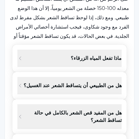
معدله 100-150 خصلة من الشعر يومياً، إلا أن هذا الوضع
طبيعي. ومع ذلك، إذا لوحظ تساقط الشعر بشكل مفرط لدى
الفرد مع وجود شكاوى، فيجب استشارة أخصائي الأمراض
الجلدية. في بعض الحالات، قد يكون تساقط الشعر مؤقتاً أو
دائماً، ومن المحتمل أن يلاحظ لدى الأشخاص من جميع
الأعمار. كما يمكن أن يكون نذيراً للعديد من الأمراض. ما هو
ماذا تفعل المياه الزرقاء؟
علاج تساقط الشعر والتغيرات الهرمونية وسوء التغذية
والحميات الغذائية الصادمة والإجهاد والأدوية هي بعض
العوامل التي يمكن أن تسبب تساقط الشعر.
هل من الطبيعي أن يتساقط الشعر عند الغسيل؟
ما هو علاج تساقط الشعر، بعد استشارة طبيب الأمراض
الجلدية، يحدد الطبيب نوع وشدة تساقط الشعر قبل البدء في
هل من المفيد قص الشعر بالكامل في حالة
علاج تساقط الشعر. يتم التحقق من الأسباب الكامنة وراء
تساقط الشعر؟
تساقط الشعر ومن ثم يتم اتباع بروتوكول علاجي وفقًا
للحالة والشخص.