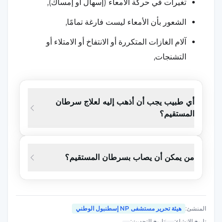
تغيرات في حركة الأمعاء (إسهال أو إمساك),
الشعور بأن الأمعاء ليست فارغة تمامًا,
آلام الغازات المتكررة أو الانتفاخ أو الامتلاء أو
التشنجات,
فقدان الوزن غير المبرر,
التعب والضعف.
أي طبيب يجب أن أذهب إليه لعلاج سرطان
المستقيم؟
ما أسباب سرطان المستقيم؟
على الرغم من أن
أسباب سرطان
المستقيم غير معروفة
من يمكن أن يصاب بسرطان المستقيم؟
تماماً، إلا أن هناك العديد من العوامل المختلفة التي يمكن أن
تؤدي إلى هذه الحالة. فيما يلي عوامل الخطر التي يُعتقد أنها
تسبب سرطان المستقيم:
المنشئ
:
هيئة تحرير مستشفى NP إسطنبول الوطني
وجود تاريخ عائلي للإصابة بسرطان القولون أو
تاريخ الإنشاء
:
|
تاريخ التحديث
: