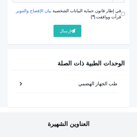
تلقي العلاج الإشعاعي، خاصةً في البطن,
في إطار قانون حماية البيانات الشخصية
بيان الإفصاح والتنوير
قرأت ووافقت.
(*)
كيف يتم تشخيص سرطان المستقيم؟
إرسال
يمكن تشخيص
سرطان المست
قيم عن طريق اختبارات
الفحص التي يجريها الطبيب المختص في الحالات المشتبه
فيها اعتماداً على شكاوى المريض وعلاماته وأعراضه. الطرق
الوحدات الطبية ذات الصلة
المستخدمة لتأكيد التشخيص هي كالتالي:
طب الجهاز الهضمي
تنظير القولون:
وهو إجراء تصويري يسمح بفحص المستقيم
عن طريق الدخول إلى منطقة الشرج بجهاز طبي مزود
بكاميرا وضوء في نهايته. من خلال تصوير المستقيم يتم تحديد
ما إذا كانت الآفة المشتبه بها خبيثة أم لا.
العناوين الشهيرة
الخزعة:
في أي حالة مشتبه بها أثناء التصوير، يتم أخذ عينة