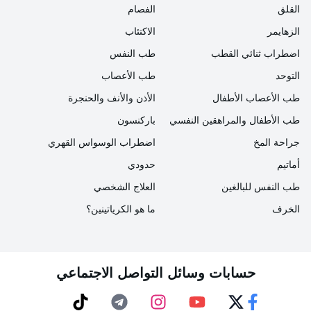
صغيرة من المنطقة المعنية وفحصها.
القلق
الفصام
الزهايمر
الاكتئاب
من أجل
التشخيص المبكر لسرطان المست
قيم يجب التوجه
اضطراب ثنائي القطب
طب النفس
إلى أقرب مؤسسة صحية واستشارة الطبيب المختص فور
التوحد
طب الأعصاب
ظهور الأعراض.
طب الأعصاب الأطفال
الأذن والأنف والحنجرة
طب الأطفال والمراهقين النفسي
باركنسون
علاج سرطان المستقيم
جراحة المخ
اضطراب الوسواس القهري
أماتيم
حدودي
يعتمد علاج سرطان المستقيم على مرحلة المرض ومدى
طب النفس للبالغين
العلاج الشخصي
تطوره. في تخطيط العلاج الذي يتم إجراؤه من قبل
الخرف
ما هو الكرياتينين؟
المتخصصين؛ حيث يعتبر عمر المريض وحالته الصحية العامة
وحجم الورم وموقعه ومرحلة السرطان ودرجته من العوامل
المحددة.
حسابات وسائل التواصل الاجتماعي
تشمل الطرق المستخدمة في العلاج التدخل الجراحي