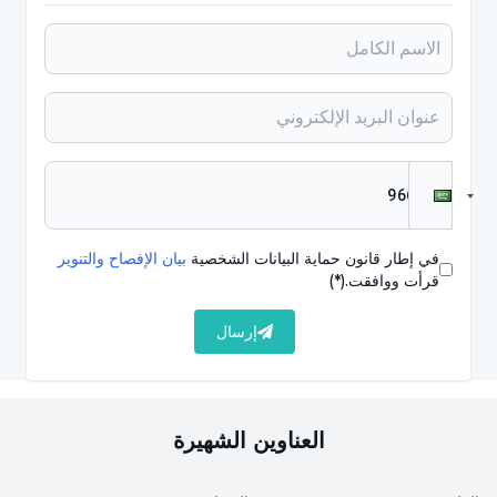
والمعادن والكمية القصوى التي يعتبرها العلماء آمنة.
4- فيتامين ب 12 يعطي الطاقة
هذا اعتقاد خاطئ. من المهم للغاية الحصول على ما يكفي
من فيتامين ب 12.
فالقليل منه يمكن أن يسبب الألم في أطرافك وفقر الدم
في إطار قانون حماية البيانات الشخصية
بيان الإفصاح والتنوير
وفقدان الذاكرة والدوار والوخز في الجسم.
قرأت ووافقت.
(*)
ولكن هناك القليل من الأدلة على أن تناوله يجعلك أكثر لياقة
إرسال
أو يمنحك المزيد من الطاقة.
يمكنك الحصول على ما يكفي من فيتامين B12 من نظام
العناوين الشهيرة
غذائي يتضمن اللحوم أو الأسماك أو منتجات الألبان.