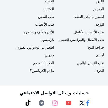
القلق
الفصام
5- ما الفيتامين الذي يساعدك في الحفاظ على صحة
الزهايمر
الاكتئاب
عظامك؟
اضطراب ثنائي القطب
طب النفس
التوحد
طب الأعصاب
يلعب كل من الكالسيوم وفيتامينات "د" و"ك" والبوتاسيوم
طب الأعصاب الأطفال
الأذن والأنف والحنجرة
والمغنيسيوم دوراً مهماً في الحفاظ على صحة عظامك.
طب الأطفال والمراهقين النفسي
باركنسون
نعلم جميعًا أهمية فيتامين د والكالسيوم، لكن الدراسات
جراحة المخ
اضطراب الوسواس القهري
الحديثة أكدت على أن المغنيسيوم والبوتاسيوم وفيتامين ك
أماتيم
حدودي
مهمان جدًا أيضًا.
طب النفس للبالغين
العلاج الشخصي
الخرف
ما هو الكرياتينين؟
على وجه الخصوص، إذا كنت معرضاً لخطر الإصابة بهشاشة
العظام وترققها، والتي تسمى هشاشة العظام، فقد يوصي
طبيبك بمكملات الكالسيوم وفيتامين د.
حسابات وسائل التواصل الاجتماعي
6- ما الفرق بين الفيتامينات والمعادن