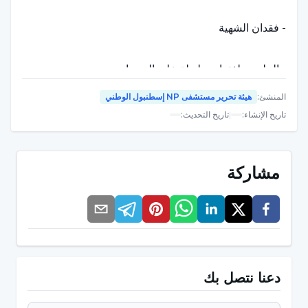
- فقدان الشهية
- الجلوس لفترات طويلة على المرحاض
المنشئ
:
هيئة تحرير مستشفى NP إسطنبول الوطني
- صعوبة الذهاب إلى المرحاض
تاريخ الإنشاء
:
|
تاريخ التحديث
:
- صلابة البراز وتكتله
مشاركة
- التعب
- قد يحدث نزيف بسبب صعوبة التغوط أثناء التبرز.
دعنا نتصل بك
من يمكن أن يعاني من الإمساك؟