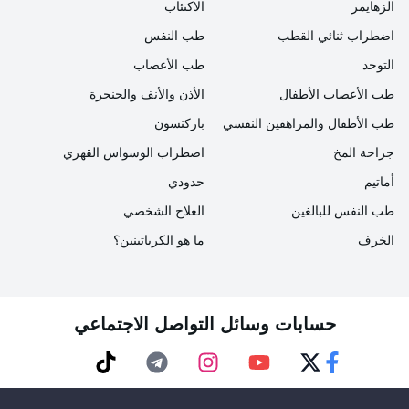
الزهايمر
الاكتئاب
تنقسم شكوى الفواق عادةً إلى 3 مجموعات في حد
اضطراب ثنائي القطب
طب النفس
ذاتها
التوحد
طب الأعصاب
طب الأعصاب الأطفال
الأذن والأنف والحنجرة
- الفواق الذي يستمر لأقل من 48 ساعة أو يستمر خلال هذه
طب الأطفال والمراهقين النفسي
باركنسون
الفترة
جراحة المخ
اضطراب الوسواس القهري
أماتيم
حدودي
- الفواق الذي يستمر لمدة 48 ساعة - شهر واحد يسمى
الفواق المستمر
طب النفس للبالغين
العلاج الشخصي
الخرف
ما هو الكرياتينين؟
- الفواق المستمر الذي يستمر لأكثر من شهر واحد
حسابات وسائل التواصل الاجتماعي
كيفية اجتياز الحازوقة، كيفية اجتياز الحازوقة لدى
الطفل
TikTok
Telegram
Instagram
Youtube
Twitter
Faceebok