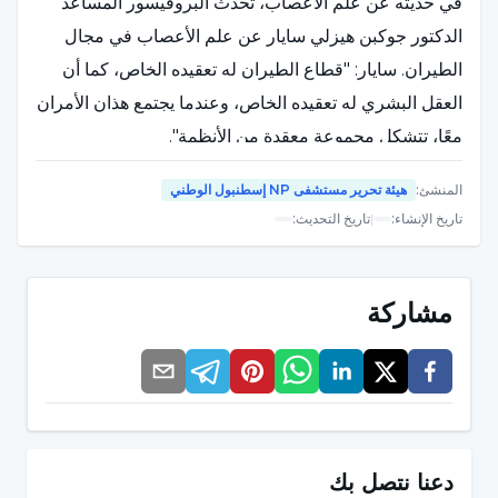
في حديثه عن علم الأعصاب، تحدث البروفيسور المساعد
الدكتور جوكبن هيزلي سايار عن علم الأعصاب في مجال
الطيران. سايار: "قطاع الطيران له تعقيده الخاص، كما أن
العقل البشري له تعقيده الخاص، وعندما يجتمع هذان الأمران
معًا، تتشكل مجموعة معقدة من الأنظمة".
المنشئ
:
هيئة تحرير مستشفى NP إسطنبول الوطني
البروفيسور المساعد د. فاست سيار: "يجب أن تعمل
تاريخ الإنشاء
:
|
تاريخ التحديث
:
جميع التخصصات معًا لتقليل المخاطر"
في حديثه عن المخاطر في مجال الطيران، تطرق سيار إلى
مشاركة
ما يجب القيام به لتقليل المخاطر. قال سيار: "يجب أن تكون
هناك وحدة في الرياضيات والفيزياء وعلم الأعصاب وغيرها
من المجالات، يجب أن تعمل جميع المجالات معًا يدًا بيد.
وبهذه الطريقة، يمكننا تقليل المخاطر في مجال الطيران إلى
حد ما."
دعنا نتصل بك