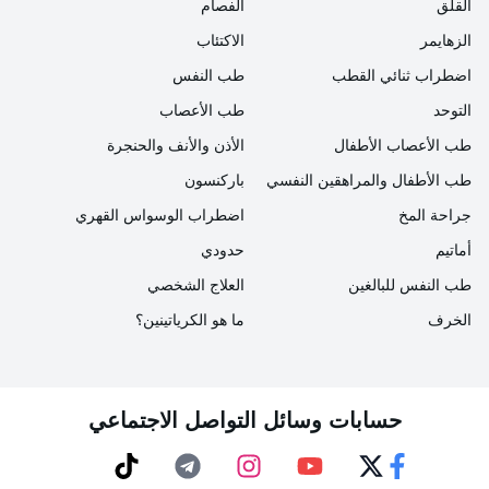
القلق
الفصام
في الهواء، وهناك الكثير من التحذيرات، وهناك الكثير من
الزهايمر
الاكتئاب
المؤشرات، وإذا كان هناك شيء يركز عليه الإنسان في
اضطراب ثنائي القطب
طب النفس
الدماغ ويوجه انتباهه بشكل انتقائي، فيمكن أن يصبح أعمى
التوحد
طب الأعصاب
عن المحفزات الأخرى".
طب الأعصاب الأطفال
الأذن والأنف والحنجرة
طب الأطفال والمراهقين النفسي
باركنسون
جراحة المخ
اضطراب الوسواس القهري
أماتيم
حدودي
طب النفس للبالغين
العلاج الشخصي
الخرف
ما هو الكرياتينين؟
حسابات وسائل التواصل الاجتماعي