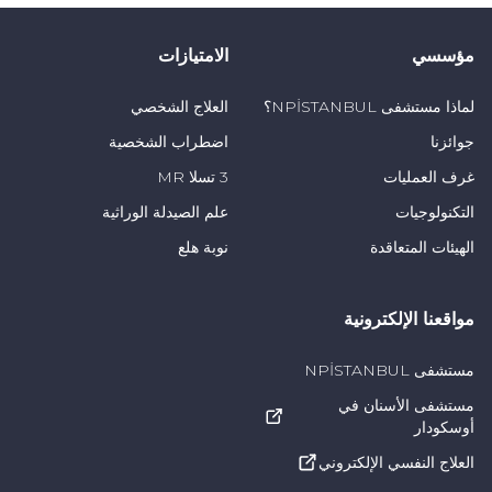
TikTok
Telegram
Instagram
Youtube
Twitter
Faceebok
مؤسسي
الامتيازات
لماذا مستشفى NPİSTANBUL؟
العلاج الشخصي
جوائزنا
اضطراب الشخصية
غرف العمليات
3 تسلا MR
التكنولوجيات
علم الصيدلة الوراثية
الهيئات المتعاقدة
نوبة هلع
مواقعنا الإلكترونية
مستشفى NPİSTANBUL
مستشفى الأسنان في
أوسكودار
العلاج النفسي الإلكتروني