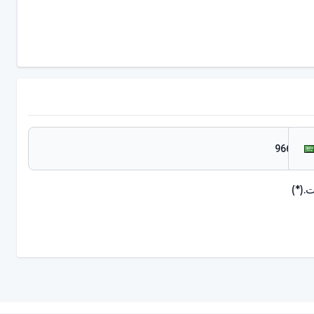
.
(*)