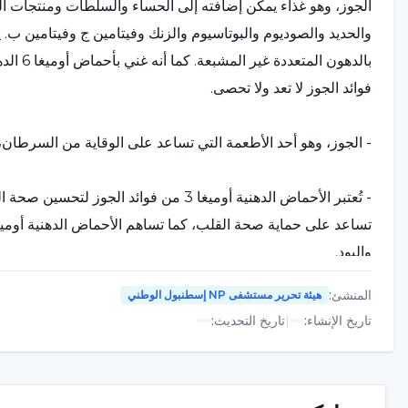
الجوز، وهو غذاء يمكن إضافته إلى الحساء والسلطات ومنتجات ا
بالدهون المتعددة غير المشبعة. كما أنه غني بأحماض أوميغا 6 الدهنية التي تسمى حمض اللينوليك.
فوائد الجوز لا تعد ولا تحصى.
- الجوز، وهو أحد الأطعمة التي تساعد على الوقاية من السرطان
واليود.
المنشئ
:
هيئة تحرير مستشفى NP إسطنبول الوطني
- ومن فوائد الجوز أنه يقي من الخرف والصرع. لذلك، فإن فوائد ال
تاريخ الإنشاء
:
|
تاريخ التحديث
:
- يعطي الجوز شعوراً بالشبع. وهذا يساعد على ضمان التحكم في 