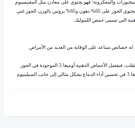
لمخبوزات والمعكرونة؛ فهو يحتوي على معادن مثل المغنيسيوم
والحديد والصوديوم والبوتاسيوم والزنك وفيتامين ج وفيتامين ب. يحتوي الجوز على 65% دهون و65% بروتين بالوزن. الجوز غني
، له خصائص تساعد على الوقاية من العديد من الأمراض.
- تُعتبر الأحماض الدهنية أوميغا 3 من فوائد الجوز لتحسين صحة القلب، فبفضل الأحماض الدهنية أوميغا 3 الموجودة في الجوز
تساعد على حماية صحة القلب، كما تساهم الأحماض الدهنية أوميغا 3 في تحسين أداء الدماغ بشكل مثالي إلى جانب السيلينيوم
جوز لها تأثير على توفير وحماية صحة القلب.
الوزن.