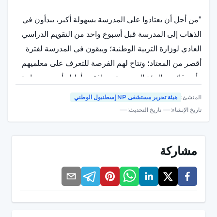
"من أجل أن يعتادوا على المدرسة بسهولة أكبر، يبدأون في
الذهاب إلى المدرسة قبل أسبوع واحد من التقويم الدراسي
العادي لوزارة التربية الوطنية؛ ويبقون في المدرسة لفترة
أقصر من المعتاد؛ وتتاح لهم الفرصة للتعرف على معلميهم
وأصدقائهم والبيئة المدرسية ويرافقهم أولياء أمورهم براحة
أكبر. تعتبر هذه العملية مهمة جدًا من حيث تقليل قلق
المنشئ
:
هيئة تحرير مستشفى NP إسطنبول الوطني
الأطفال ومخاوفهم من المدرسة، مما يمكّن العديد منهم من
تاريخ الإنشاء
:
|
تاريخ التحديث
:
التكيف مع المدرسة بسهولة أكبر وبداية سلسة. وفي إشارة
إلى أن الأطفال الذين وصلوا إلى المستوى المناسب من
مشاركة
النمو العقلي والسلوكي والعاطفي للمدرسة يمكنهم بدء
التعليم الابتدائي، ولكن ليس كل طفل يبدأ المدرسة قد لا
يكون قد اكتسب مهارات كافية في هذه المجالات من النمو،
قال الأستاذ المساعد الدكتور باشاك أيك: "بقدر أهمية مستوى
النمو العقلي لبدء المدرسة، فإن مهارات التكيف الاجتماعي