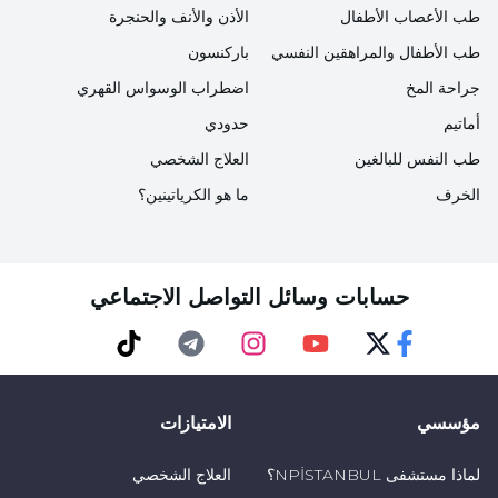
طب الأعصاب الأطفال
الأذن والأنف والحنجرة
طب الأطفال والمراهقين النفسي
باركنسون
جراحة المخ
اضطراب الوسواس القهري
أماتيم
حدودي
طب النفس للبالغين
العلاج الشخصي
الخرف
ما هو الكرياتينين؟
حسابات وسائل التواصل الاجتماعي
TikTok
Telegram
Instagram
Youtube
Twitter
Faceebok
مؤسسي
الامتيازات
لماذا مستشفى NPİSTANBUL؟
العلاج الشخصي