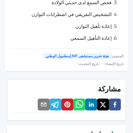
فحص السمع لدى حديثي الولادة
التشخيص التفريقي في اضطرابات التوازن
إعادة تأهيل التوازن
إعادة التأهيل السمعي
تطبيقات غرسة القوقعة الصناعية (الأذن الإلكترونية)
المنشئ
:
هيئة تحرير مستشفى NP إسطنبول الوطني
تطبيقات المعينات السمعية
تاريخ الإنشاء
:
|
تاريخ التحديث
:
تطبيقات قوالب الأذن
تقييم الطنين وعلاجه
مشاركة
تشخيص اضطرابات المعالجة السمعية المركزية
وإعادة تأهيلها