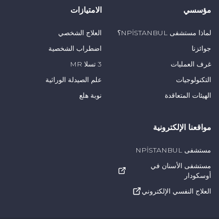
مؤسسي
الامتيازات
لماذا مستشفى NPİSTANBUL؟
العلاج الشخصي
جوائزنا
اضطراب الشخصية
غرف العمليات
3 تسلا MR
التكنولوجيات
علم الصيدلة الوراثية
الهيئات المتعاقدة
نوبة هلع
مواقعنا الإلكترونية
مستشفى NPİSTANBUL
مستشفى الأسنان في
أوسكودار
العلاج النفسي الإلكتروني