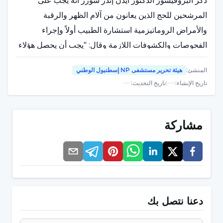
ذكر البروفيسور الدكتور آيدن إندر سوزر أنه يجب على
المرشحين للحج الذين يعانون من آلام الظهر والرقبة
والأمراض الروماتيزمية استشارة الطبيب أولاً وإجراء
الفحوصات والكشوفات اللازمة وقال: "يجب أن يحصل هؤلاء
الأشخاص على التطعيمات اللازمة. وينبغي علاج الأمراض
المنشئ
:
هيئة تحرير مستشفى NP إسطنبول الوطني
التي يتم تشخيصها بعد فحص أمراض المفاصل قبل الحج،
تاريخ الإنشاء
:
|
تاريخ التحديث
:
وسيكون من المناسب للمرشحين للحج القيام بتمارين تقوية
عضلات الخصر والبطن".
مشاركة
وأشار الدكتور آيدن إندير سوزر إلى أن العمر والجنس
والمهنة والحالة الصحية للشخص مهمة في تحديد مقدار
التمارين الرياضية، وقال: "إن ممارسة الرياضة تسرع الدورة
الدموية، وتزيد من قدرة الجهاز التنفسي، وتزيد من معدل
ضربات القلب وعددها، وتوفر توسعاً في الأوعية في
دعنا نتصل بك
العضلات، وتسرع من إفراز مخلفات الهضم والتمثيل الغذائي.