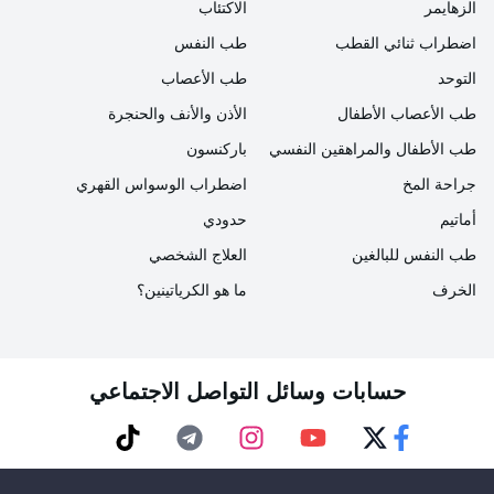
الزهايمر
الاكتئاب
اضطراب ثنائي القطب
طب النفس
التوحد
طب الأعصاب
طب الأعصاب الأطفال
الأذن والأنف والحنجرة
طب الأطفال والمراهقين النفسي
باركنسون
جراحة المخ
اضطراب الوسواس القهري
أماتيم
حدودي
طب النفس للبالغين
العلاج الشخصي
الخرف
ما هو الكرياتينين؟
حسابات وسائل التواصل الاجتماعي
TikTok
Telegram
Instagram
Youtube
Twitter
Faceebok